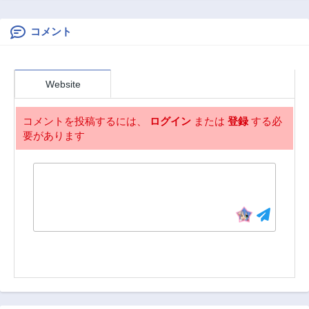
公爵令嬢は、わが
に見初められて二
ままな妹に振り回
束三文で売り払わ
されないよう性格
れた所、大使は王
コメント
悪く生き延びま
太子だったようで
す！
す〜
Website
コメントを投稿するには、
ログイン
または
登録
する必
要があります