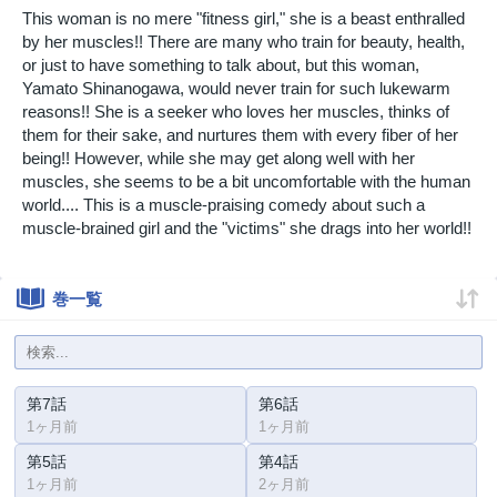
This woman is no mere "fitness girl," she is a beast enthralled
by her muscles!! There are many who train for beauty, health,
or just to have something to talk about, but this woman,
Yamato Shinanogawa, would never train for such lukewarm
reasons!! She is a seeker who loves her muscles, thinks of
them for their sake, and nurtures them with every fiber of her
being!! However, while she may get along well with her
muscles, she seems to be a bit uncomfortable with the human
world.... This is a muscle-praising comedy about such a
muscle-brained girl and the "victims" she drags into her world!!
巻一覧
第7話
第6話
1ヶ月前
1ヶ月前
第5話
第4話
1ヶ月前
2ヶ月前