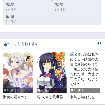
第3話
第2話
2ヶ月前
2ヶ月前
第1話
2ヶ月前
こちらもおすすめ
1
4.3
0
10
0
9
淑女の鑑やめまし
高1ですが異世界で
名無し姫は札をめ
た。時を逆行した
城主はじめました
くる〜隣国の大使