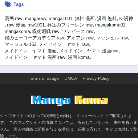
Tags
漫画 raw
,
mangaraw
,
manga1001
,
無料 漫画
,
漫画 無料
,
K-漫神
,
raw 漫画
,
raw1001
,
葬送のフリーレン raw
,
mangakoma01
,
mangakoma
,
呪術廻戦 raw
,
ワンピース raw
,
僕のヒーローアカデミア raw
,
アオアシ raw
,
マッシュル raw
,
マッシュル 163
,
メイドイン ヤマト raw
,
メイドイン ヤマト 漫画
,
メイドイン ヤマト 漫画raw
,
メイドイン ヤマト 漫画 raw
,
漫画 koma
,
Terms of usage
DMCA
Privacy Policy
>
ウェブサイト上のすべての情報と画像は、インターネット上で収集されま
す。 このウェブサイトの情報については、所有していないか、責任を負いま
せん。 個人や組織に影響を与える場合は、必要に応じて、すぐに検討して削
除します。