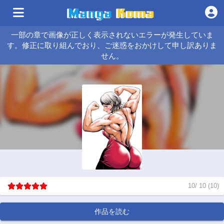
一部の章で画像が正しく表示されないエラーが発生していま
す。修正に取り組んでおり、ご迷惑をおかけして申し訳ありま
せん。
10
/
10
(
10
)
作品を読む