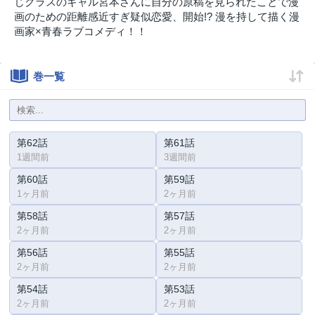
じクラスのギャル宮本さんに自分の原稿を見られたことで漫
画のための距離感近すぎ疑似恋愛、開始!? 漫を持して描く漫
画家×青春ラブコメディ！！
巻一覧
第62話
第61話
1週間前
3週間前
第60話
第59話
1ヶ月前
2ヶ月前
第58話
第57話
2ヶ月前
2ヶ月前
第56話
第55話
2ヶ月前
2ヶ月前
第54話
第53話
2ヶ月前
2ヶ月前