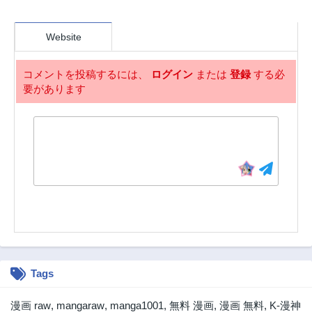
2ヶ月前
2ヶ月前
第34話
第33話
Website
2ヶ月前
2ヶ月前
第32話
第31話
コメントを投稿するには、
ログイン
または
登録
する必
2ヶ月前
2ヶ月前
要があります
第30話
第29話
2ヶ月前
2ヶ月前
第28話
第27話
2ヶ月前
2年前
第26話
第25話
2年前
2年前
第24話
第23話
2年前
2年前
第22話
第21話
2年前
2年前
Tags
第20話
第19話
2年前
2年前
漫画 raw
,
mangaraw
,
manga1001
,
無料 漫画
,
漫画 無料
,
K-漫神