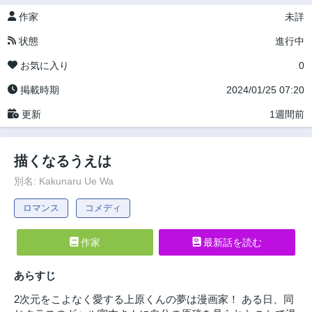
作家
未詳
状態
進行中
お気に入り
0
掲載時期
2024/01/25 07:20
更新
1週間前
描くなるうえは
別名: Kakunaru Ue Wa
ロマンス
コメディ
作家
最新話を読む
あらすじ
2次元をこよなく愛する上原くんの夢は漫画家！ ある日、同