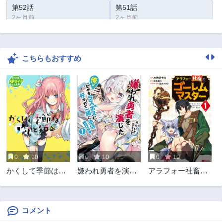
第52話
第51話
2ヶ月前
2ヶ月前
第50話
第49話
2ヶ月前
2ヶ月前
こちらもおすすめ
第48話
第47話
2ヶ月前
2ヶ月前
第46話
第45話
2ヶ月前
2ヶ月前
第44話
第43話
2ヶ月前
2ヶ月前
第42話
第41話
2ヶ月前
2ヶ月前
0
10
0
10
0
10
第40話
第39話
かくして季節はア
嫌われ勇者を演じ
アラフォー社畜の
2ヶ月前
2ヶ月前
オを知る
た俺は、なぜかラ
ゴーレムマスター
第38話
第37話
スボスに好かれて
2ヶ月前
2ヶ月前
一緒に生活してま
す!
コメント
第36話
第35話