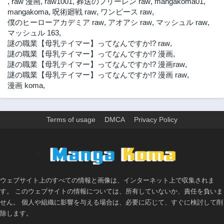
,
raw 漫画
,
raw1001
,
葬送のフリーレン raw
,
mangakoma01
,
mangakoma
,
呪術廻戦 raw
,
ワンピース raw
,
僕のヒーローアカデミア raw
,
アオアシ raw
,
マッシュル raw
,
マッシュル 163
,
謎の職業【母乳テイマー】ってなんですか!? raw
,
謎の職業【母乳テイマー】ってなんですか!? 漫画
,
謎の職業【母乳テイマー】ってなんですか!? 漫画raw
,
謎の職業【母乳テイマー】ってなんですか!? 漫画 raw
,
漫画 koma
,
Terms of usage
DMCA
Privacy Policy
>
ウェブサイト上のすべての情報と画像は、インターネット上で収集されま
す。 このウェブサイトの情報については、所有していないか、責任を負いま
せん。 個人や組織に影響を与える場合は、必要に応じて、すぐに検討して削
除します。