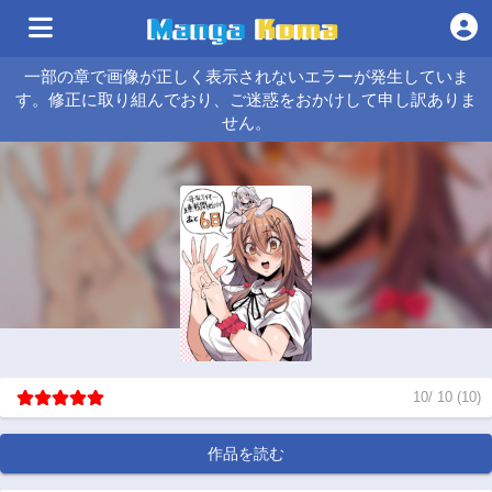
一部の章で画像が正しく表示されないエラーが発生していま
す。修正に取り組んでおり、ご迷惑をおかけして申し訳ありま
せん。
10
/
10
(
10
)
作品を読む