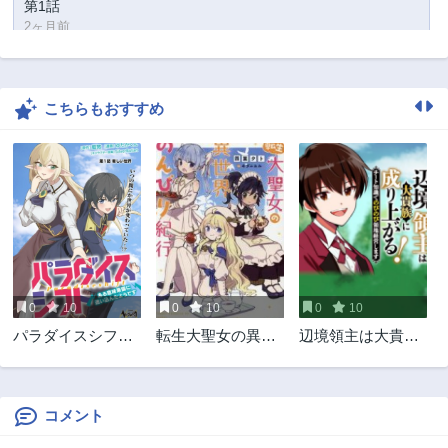
第1話
2ヶ月前
こちらもおすすめ
0
10
0
10
0
10
パラダイスシフト
転生大聖女の異世
辺境領主は大貴族
～ある意味楽園に
界のんびり紀行
に成り上がる!チー
迷い込んだようで
Tensei Daiseijo no
ト知識でのびのび
す～
Isekai Nonbiri
領地経営します
Kikou
コメント