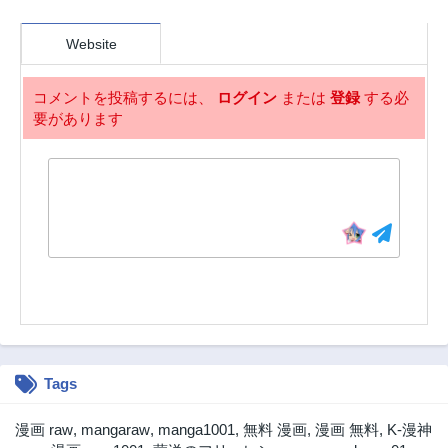
Website
コメントを投稿するには、
ログイン
または
登録
する必
要があります
Tags
漫画 raw
,
mangaraw
,
manga1001
,
無料 漫画
,
漫画 無料
,
K-漫神