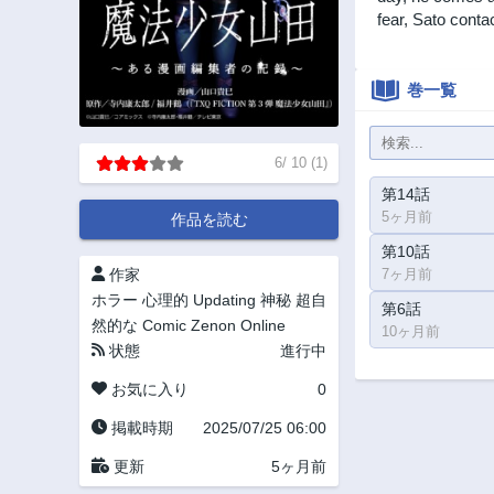
fear, Sato conta
巻一覧
6
/
10
(
1
)
第14話
5ヶ月前
作品を読む
第10話
作家
7ヶ月前
ホラー
心理的
Updating
神秘
超自
第6話
然的な
Comic Zenon Online
10ヶ月前
状態
進行中
お気に入り
0
掲載時期
2025/07/25 06:00
更新
5ヶ月前