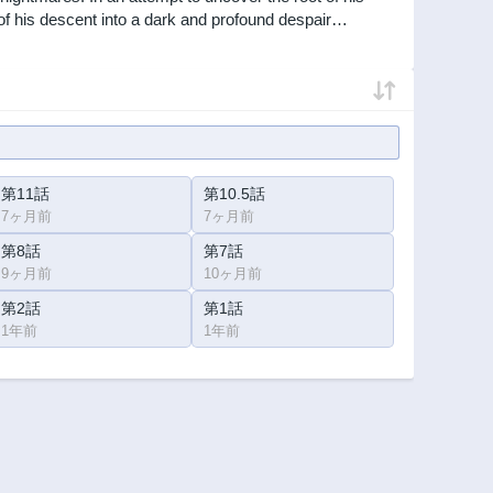
of his descent into a dark and profound despair…
第11話
第10.5話
7ヶ月前
7ヶ月前
第8話
第7話
9ヶ月前
10ヶ月前
第2話
第1話
1年前
1年前