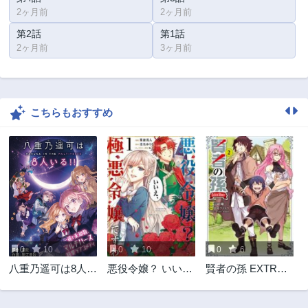
2ヶ月前
2ヶ月前
第2話
第1話
2ヶ月前
3ヶ月前
こちらもおすすめ
0
10
0
10
0
6
八重乃遥可は8人い
悪役令嬢？ いい
賢者の孫 EXTRA
る!!
え、極悪令嬢です
STORY
わ