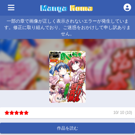
一部の章で画像が正しく表示されないエラーが発生していま
す。修正に取り組んでおり、ご迷惑をおかけして申し訳ありま
せん。
10
/
10
(
10
)
作品を読む