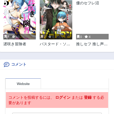
0
10
2
6
0
4
遅咲き冒険者
バスタード・ソー
推しセフ 推し声優
ドマン
のセフレ沼
コメント
Website
コメントを投稿するには、
ログイン
または
登録
する必
要があります