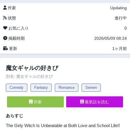
作家
Updating
状態
進行中
お気に入り
0
掲載時期
2026/05/09 08:24
更新
1ヶ月前
魔女ギャルの好きぴ
別名: 魔女ギャルの好きぴ
Comedy
Fantasy
Romance
Seinen
作家
最新話を読む
あらすじ
The Girly Witch Is Unbeatable at Both Love and School Life!!