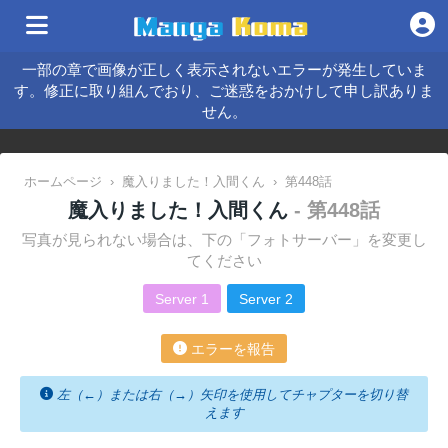
一部の章で画像が正しく表示されないエラーが発生していま
す。修正に取り組んでおり、ご迷惑をおかけして申し訳ありま
せん。
ホームページ
›
魔入りました！入間くん
›
第448話
魔入りました！入間くん
- 第448話
写真が見られない場合は、下の「フォトサーバー」を変更し
てください
Server 1
Server 2
エラーを報告
左（←）または右（→）矢印を使用してチャプターを切り替
えます