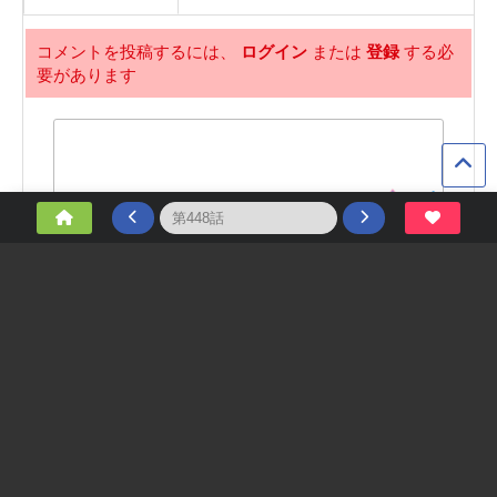
コメントを投稿するには、
ログイン
または
登録
する必
要があります
Tags
漫画 raw
,
mangaraw
,
manga1001
,
無料 漫画
,
漫画 無料
,
K-漫神
,
raw 漫画
,
raw1001
,
葬送のフリーレン raw
,
mangakoma01
,
mangakoma
,
呪術廻戦 raw
,
ワンピース raw
,
僕のヒーローアカデミア raw
,
アオアシ raw
,
マッシュル raw
,