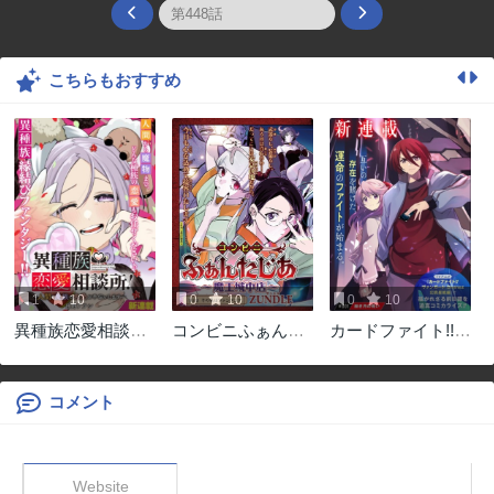
こちらもおすすめ
1
10
0
10
0
10
異種族恋愛相談所!
コンビニふぁんた
カードファイト!!
～人間と魔族の恋
じあ～魔王城中店
ヴァンガード
愛お手伝いします
～
Divinez 幻真覚醒編
～
コメント
Website