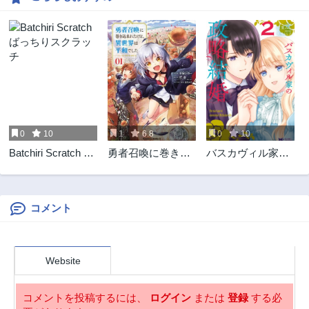
0
10
1
6.8
0
10
Batchiri Scratch ば
勇者召喚に巻き込
バスカヴィル家の
っちりスクラッチ
まれたけど、異世
政略結婚
界は平和でした
コメント
Website
コメントを投稿するには、
ログイン
または
登録
する必