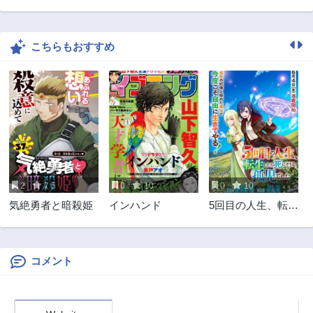
こちらもおすすめ
2
7.5
0
10
0
10
気絶勇者と暗殺姫
インハンド
5回目の人生、転生
したら死にそうな
孤児でした
コメント