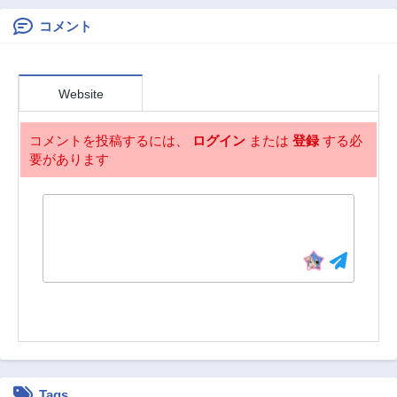
3ヶ月前
3ヶ月前
コメント
第346話
第345話
3ヶ月前
3ヶ月前
第344話
第343話
Website
3ヶ月前
3ヶ月前
第342話
第341話
コメントを投稿するには、
ログイン
または
登録
する必
3ヶ月前
3ヶ月前
要があります
第340話
第339話
3ヶ月前
3ヶ月前
第338話
第337話
3ヶ月前
3ヶ月前
第336話
第335話
3ヶ月前
3ヶ月前
第334話
第333話
3ヶ月前
3ヶ月前
第332話
第331話
3ヶ月前
3ヶ月前
Tags