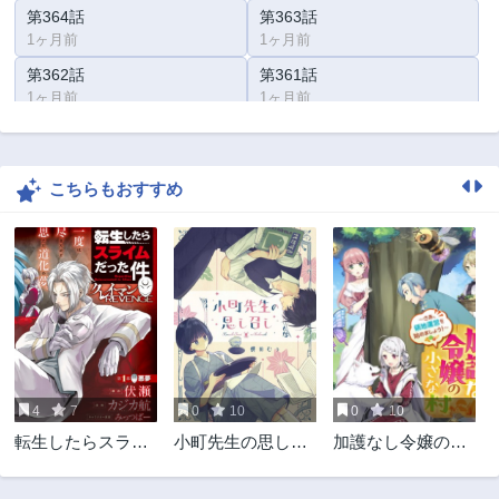
第364話
第363話
1ヶ月前
1ヶ月前
第362話
第361話
1ヶ月前
1ヶ月前
第360話
第359話
1ヶ月前
2ヶ月前
こちらもおすすめ
第358話
第357話
2ヶ月前
2ヶ月前
第356話
第355話
2ヶ月前
3ヶ月前
第354話
第353話
3ヶ月前
3ヶ月前
第352話
第351話
3ヶ月前
3ヶ月前
4
7
0
10
0
10
第350話
第349話
転生したらスライ
小町先生の思し召
加護なし令嬢の小
3ヶ月前
3ヶ月前
ムだった件 クレ
し
さな村
第348話
第347話
イマン