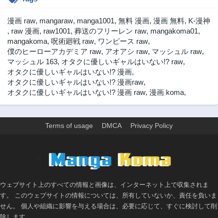
第330話
第329話
3ヶ月前
3ヶ月前
漫画 raw
,
mangaraw
,
manga1001
,
無料 漫画
,
漫画 無料
,
K-漫神
第328話
第327話
,
raw 漫画
,
raw1001
,
葬送のフリーレン raw
,
mangakoma01
,
3ヶ月前
3ヶ月前
mangakoma
,
呪術廻戦 raw
,
ワンピース raw
,
僕のヒーローアカデミア raw
,
アオアシ raw
,
マッシュル raw
,
第326話
第325話
マッシュル 163
,
オタクに優しいギャルはいない!? raw
,
3ヶ月前
3ヶ月前
オタクに優しいギャルはいない!? 漫画
,
第324話
第323話
オタクに優しいギャルはいない!? 漫画raw
,
3ヶ月前
3ヶ月前
オタクに優しいギャルはいない!? 漫画 raw
,
漫画 koma
,
第322話
第321話
3ヶ月前
3ヶ月前
Terms of usage
DMCA
Privacy Policy
第320話
第319話
3ヶ月前
3ヶ月前
第318話
第317話
>
3ヶ月前
3ヶ月前
第316話
第315話
ウェブサイト上のすべての情報と画像は、インターネット上で収集されま
3ヶ月前
3ヶ月前
す。 このウェブサイトの情報については、所有していないか、責任を負いま
第314話
第313話
せん。 個人や組織に影響を与える場合は、必要に応じて、すぐに検討して削
3ヶ月前
3ヶ月前
除します。