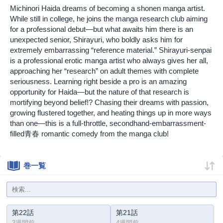
Michinori Haida dreams of becoming a shonen manga artist.
While still in college, he joins the manga research club aiming
for a professional debut—but what awaits him there is an
unexpected senior, Shirayuri, who boldly asks him for
extremely embarrassing “reference material.” Shirayuri-senpai
is a professional erotic manga artist who always gives her all,
approaching her “research” on adult themes with complete
seriousness. Learning right beside a pro is an amazing
opportunity for Haida—but the nature of that research is
mortifying beyond belief!? Chasing their dreams with passion,
growing flustered together, and heating things up in more ways
than one—this is a full-throttle, secondhand-embarrassment-
filled青春 romantic comedy from the manga club!
巻一覧
第22話
第21話
3週間前
4週間前