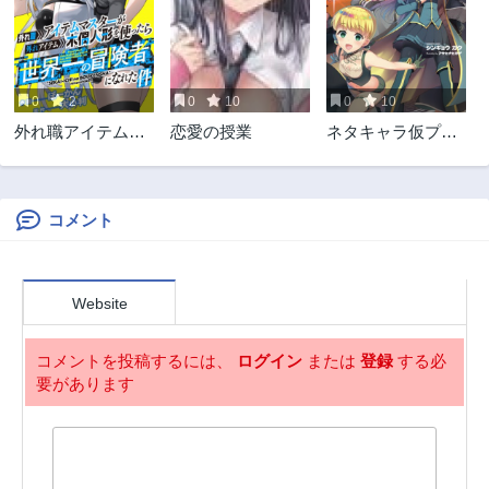
3ヶ月前
3ヶ月前
第2話
第1話
3ヶ月前
3ヶ月前
0
2
0
10
0
10
外れ職アイテムマ
恋愛の授業
ネタキャラ仮プレ
スターが外れアイ
イのつもりが異世
テム木偶人形を使
界召喚 ～迷い人は
ったら世界一の冒
女性の敵に認定さ
険者になれた件
れました～
コメント
Website
コメントを投稿するには、
ログイン
または
登録
する必
要があります