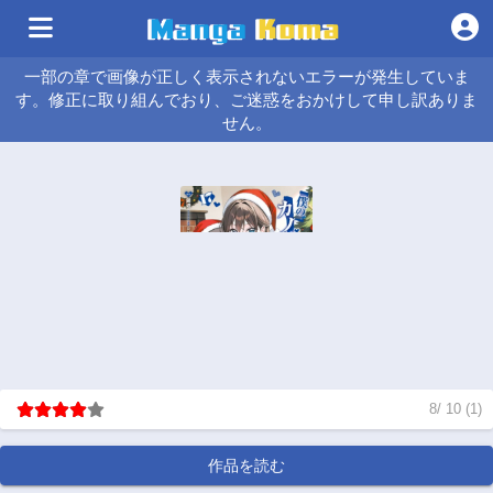
一部の章で画像が正しく表示されないエラーが発生していま
す。修正に取り組んでおり、ご迷惑をおかけして申し訳ありま
せん。
8
/
10
(
1
)
作品を読む