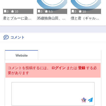
第46話
第45話
1ヶ月前
1ヶ月前
0
10
0
6.5
0
10
第44話
第43話
君とブルーに染ま
35歳独身山田、異
僕と君（ギャル）
1ヶ月前
1ヶ月前
る頃
世界村に理想のセ
が夫婦になるまで
第42話
第41話
カンドハウスを作
1ヶ月前
1ヶ月前
りたい ～異世界と
現実のいいとこど
コメント
第40話
第39話
りライフ～
1ヶ月前
1ヶ月前
第38話
第37話
Website
1ヶ月前
1ヶ月前
第36話
第35話
コメントを投稿するには、
ログイン
または
登録
する必
1ヶ月前
1ヶ月前
要があります
第34話
第33話
1ヶ月前
1ヶ月前
第32話
第31話
1ヶ月前
2ヶ月前
第30話
第29話
2ヶ月前
2ヶ月前