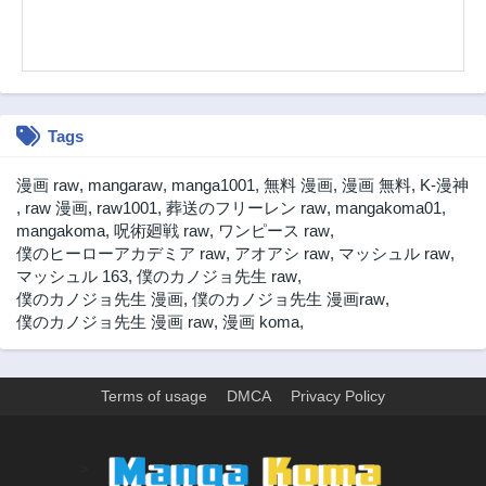
第28話
第27話
2ヶ月前
2ヶ月前
第26話
第25話
2ヶ月前
2ヶ月前
Tags
第24話
第23話
2ヶ月前
2ヶ月前
漫画 raw
,
mangaraw
,
manga1001
,
無料 漫画
,
漫画 無料
,
K-漫神
第8話
第7話
,
raw 漫画
,
raw1001
,
葬送のフリーレン raw
,
mangakoma01
,
2ヶ月前
2ヶ月前
mangakoma
,
呪術廻戦 raw
,
ワンピース raw
,
僕のヒーローアカデミア raw
,
アオアシ raw
,
マッシュル raw
,
第6話
第5話
マッシュル 163
,
僕のカノジョ先生 raw
,
2ヶ月前
2ヶ月前
僕のカノジョ先生 漫画
,
僕のカノジョ先生 漫画raw
,
第4話
第3話
僕のカノジョ先生 漫画 raw
,
漫画 koma
,
2ヶ月前
2ヶ月前
第2話
第1話
2ヶ月前
2ヶ月前
Terms of usage
DMCA
Privacy Policy
>