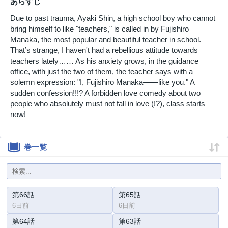
あらすじ
Due to past trauma, Ayaki Shin, a high school boy who cannot
bring himself to like "teachers," is called in by Fujishiro
Manaka, the most popular and beautiful teacher in school.
That’s strange, I haven't had a rebellious attitude towards
teachers lately…… As his anxiety grows, in the guidance
office, with just the two of them, the teacher says with a
solemn expression: "I, Fujishiro Manaka――like you." A
sudden confession!!!? A forbidden love comedy about two
people who absolutely must not fall in love (!?), class starts
now!
巻一覧
第66話
第65話
6日前
6日前
第64話
第63話