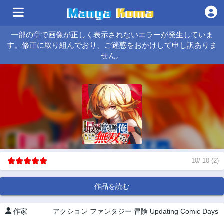
一部の章で画像が正しく表示されないエラーが発生していま
す。修正に取り組んでおり、ご迷惑をおかけして申し訳ありま
せん。
10
/
10
(
2
)
作品を読む
作家
アクション
ファンタジー
冒険
Updating
Comic Days