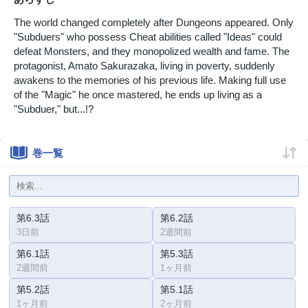
The world changed completely after Dungeons appeared. Only
"Subduers" who possess Cheat abilities called "Ideas" could
defeat Monsters, and they monopolized wealth and fame. The
protagonist, Amato Sakurazaka, living in poverty, suddenly
awakens to the memories of his previous life. Making full use
of the "Magic" he once mastered, he ends up living as a
"Subduer," but...!?
巻一覧
第6.3話
第6.2話
3日前
2週間前
第6.1話
第5.3話
2週間前
1ヶ月前
第5.2話
第5.1話
1ヶ月前
2ヶ月前