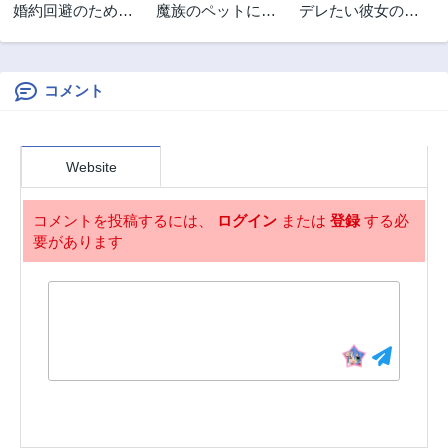
婚約回避のため、
魔族のペットにな
デレたい彼女の裏
声を出さないと決
りまして
表
めました!!
コメント
Website
コメントを投稿するには、
ログイン
または
登録
する必
要があります