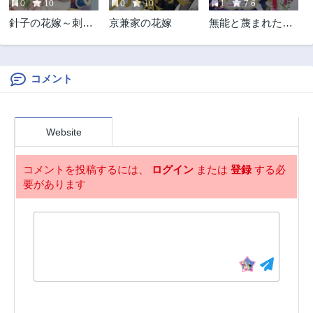
0
10
0
10
1
7.6
針子の花嫁～刺繍
京兼家の花嫁
無能と蔑まれた令
をしていたら、王
嬢は婚約破棄さ
子様が離してくれ
れ、辺境の聖女と
なくなりました～
呼ばれる～傲慢な
婚約者を捨て、護
コメント
衛騎士と幸せにな
ります～
Website
コメントを投稿するには、
ログイン
または
登録
する必
要があります