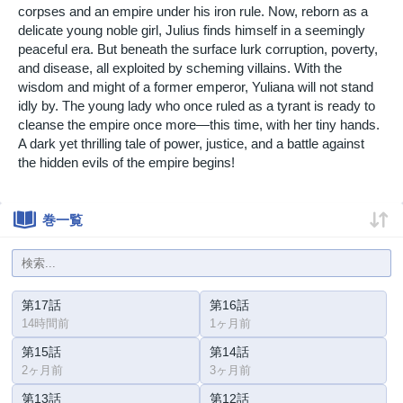
corpses and an empire under his iron rule. Now, reborn as a
delicate young noble girl, Julius finds himself in a seemingly
peaceful era. But beneath the surface lurk corruption, poverty,
and disease, all exploited by scheming villains. With the
wisdom and might of a former emperor, Yuliana will not stand
idly by. The young lady who once ruled as a tyrant is ready to
cleanse the empire once more—this time, with her tiny hands.
A dark yet thrilling tale of power, justice, and a battle against
the hidden evils of the empire begins!
巻一覧
第17話
第16話
14時間前
1ヶ月前
第15話
第14話
2ヶ月前
3ヶ月前
第13話
第12話