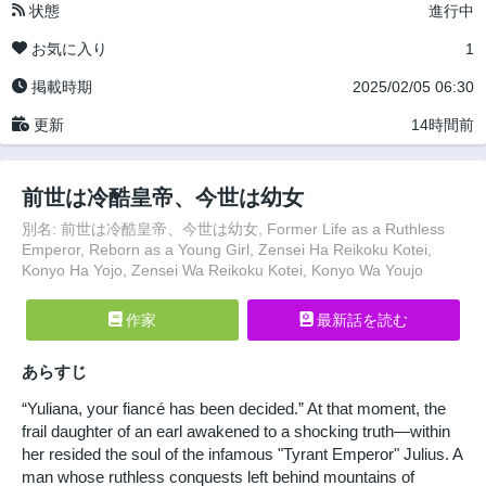
状態
進行中
お気に入り
1
掲載時期
2025/02/05 06:30
更新
14時間前
前世は冷酷皇帝、今世は幼女
別名: 前世は冷酷皇帝、今世は幼女, Former Life as a Ruthless
Emperor, Reborn as a Young Girl, Zensei Ha Reikoku Kotei,
Konyo Ha Yojo, Zensei Wa Reikoku Kotei, Konyo Wa Youjo
作家
最新話を読む
あらすじ
“Yuliana, your fiancé has been decided.” At that moment, the
frail daughter of an earl awakened to a shocking truth—within
her resided the soul of the infamous "Tyrant Emperor" Julius. A
man whose ruthless conquests left behind mountains of