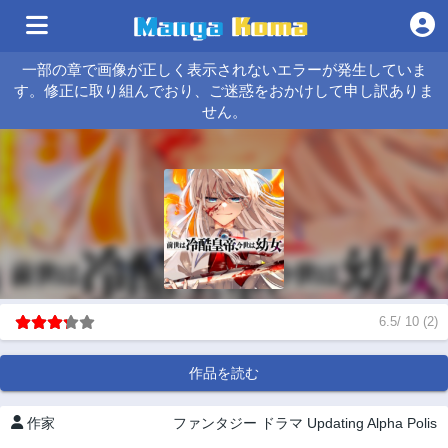
一部の章で画像が正しく表示されないエラーが発生していま
す。修正に取り組んでおり、ご迷惑をおかけして申し訳ありま
せん。
6.5
/
10
(
2
)
作品を読む
作家
ファンタジー
ドラマ
Updating
Alpha Polis