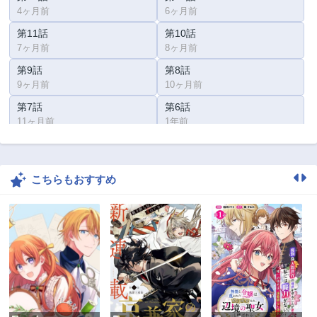
4ヶ月前
6ヶ月前
第11話
第10話
7ヶ月前
8ヶ月前
第9話
第8話
9ヶ月前
10ヶ月前
第7話
第6話
11ヶ月前
1年前
第5話
第4話
1年前
1年前
こちらもおすすめ
第3話
第2話
1年前
1年前
第1話
2年前