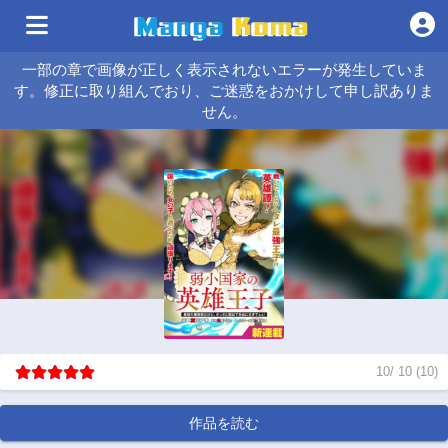
一部の章で画像が正しく表示されないエラーが発生していま
す。修正に取り組んでおり、ご迷惑をおかけして申し訳ありま
せん。
10
/
10
(
10
)
作品を読む