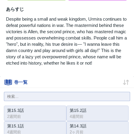
あらすじ
Despite being a small and weak kingdom, Urmira continues to
defeat powerful nations in war. The mastermind behind these
victories is Allen, the second prince, who has mastered magic
and possesses overwhelming combat skills. People call him a
"hero", but in reality, his true desire is— "I wanna leave this
damn country and play around with girls all day!" This is the
story of a lazy yet overpowered prince, whose name will be
etched into history, whether he likes it or not!
巻一覧
第15.3話
第15.2話
2週間前
4週間前
第15.1話
第14.3話
4週間前
2ヶ月前