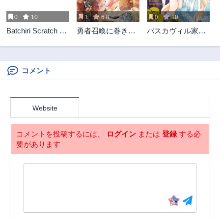
3ヶ月前
3ヶ月前
0
10
1
6.8
0
10
第4.5話
第4話
Batchiri Scratch ば
勇者召喚に巻き込
バスカヴィル家の
3ヶ月前
3ヶ月前
っちりスクラッチ
まれたけど、異世
政略結婚
第3話
第2話
界は平和でした
3ヶ月前
3ヶ月前
コメント
第1話
3ヶ月前
Website
コメントを投稿するには、
ログイン
または
登録
する必
要があります