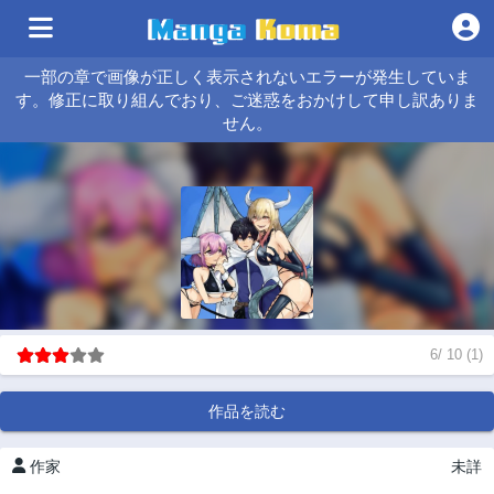
一部の章で画像が正しく表示されないエラーが発生していま
す。修正に取り組んでおり、ご迷惑をおかけして申し訳ありま
せん。
6
/
10
(
1
)
作品を読む
作家
未詳