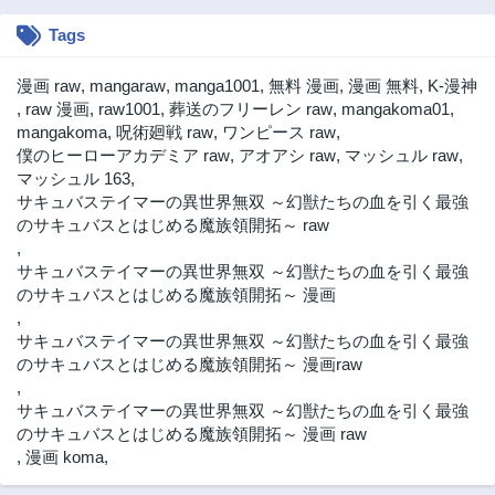
2ヶ月前
2ヶ月前
Tags
第20.3話
第20.2話
2ヶ月前
2ヶ月前
漫画 raw
,
mangaraw
,
manga1001
,
無料 漫画
,
漫画 無料
,
K-漫神
第20.1話
第19.3話
,
raw 漫画
,
raw1001
,
葬送のフリーレン raw
,
mangakoma01
,
2ヶ月前
2ヶ月前
mangakoma
,
呪術廻戦 raw
,
ワンピース raw
,
僕のヒーローアカデミア raw
,
アオアシ raw
,
マッシュル raw
,
第19.2話
第19.1話
マッシュル 163
,
2ヶ月前
2ヶ月前
サキュバステイマーの異世界無双 ～幻獣たちの血を引く最強
第18.3話
第18.2話
のサキュバスとはじめる魔族領開拓～ raw
2ヶ月前
2ヶ月前
,
サキュバステイマーの異世界無双 ～幻獣たちの血を引く最強
第18.1話
第17.3話
のサキュバスとはじめる魔族領開拓～ 漫画
2ヶ月前
2ヶ月前
,
第17.2話
第17.1話
サキュバステイマーの異世界無双 ～幻獣たちの血を引く最強
2ヶ月前
2ヶ月前
のサキュバスとはじめる魔族領開拓～ 漫画raw
,
第16.3話
第16.2話
サキュバステイマーの異世界無双 ～幻獣たちの血を引く最強
2ヶ月前
2ヶ月前
のサキュバスとはじめる魔族領開拓～ 漫画 raw
第16.1話
第15.3話
,
漫画 koma
,
2年前
2ヶ月前