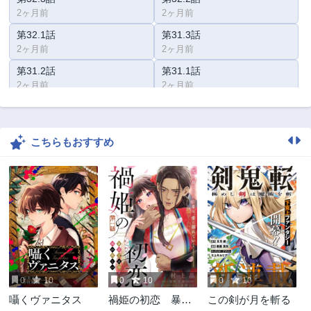
2ヶ月前
2ヶ月前
第32.1話
第31.3話
2ヶ月前
2ヶ月前
第31.2話
第31.1話
2ヶ月前
2ヶ月前
第30.3話
第30.2話
2ヶ月前
2ヶ月前
こちらもおすすめ
第30.1話
第29.3話
2ヶ月前
2ヶ月前
第29.2話
第29.1話
2ヶ月前
2ヶ月前
第28.3話
第28.2話
2ヶ月前
2ヶ月前
第28.1話
第27.3話
2ヶ月前
2ヶ月前
0
10
0
10
0
10
第27.2話
第27.1話
囁くヴァニタス
禍姫の初恋 暴君
この剣が月を斬る
2ヶ月前
2ヶ月前