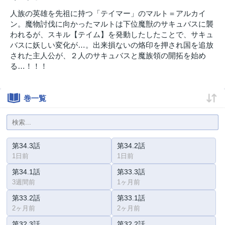
人族の英雄を先祖に持つ「テイマー」のマルト＝アルカイ
ン。魔物討伐に向かったマルトは下位魔獣のサキュバスに襲
われるが、スキル【テイム】を発動したしたことで、サキュ
バスに妖しい変化が…。出来損ないの烙印を押され国を追放
された主人公が、２人のサキュバスと魔族領の開拓を始め
る…！！！
巻一覧
第34.3話
第34.2話
1日前
1日前
第34.1話
第33.3話
3週間前
1ヶ月前
第33.2話
第33.1話
2ヶ月前
2ヶ月前
第32.3話
第32.2話