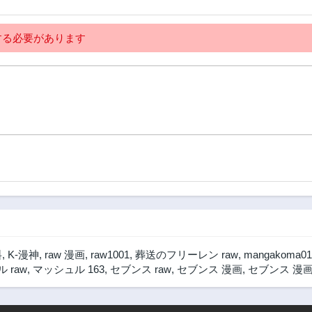
る必要があります
料
,
K-漫神
,
raw 漫画
,
raw1001
,
葬送のフリーレン raw
,
mangakoma01
 raw
,
マッシュル 163
,
セブンス raw
,
セブンス 漫画
,
セブンス 漫画