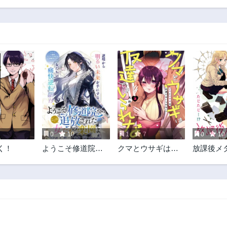
第8.2話
第8.1話
2ヶ月前
2ヶ月前
第6.1話
第5.2話
2ヶ月前
2ヶ月前
第3.2話
第3.1話
2ヶ月前
2年前
第1.1話
2年前
0
10
1
7
0
10
く！
ようこそ修道院
クマとウサギは友
放課後メ
へ、ここは追放さ
達ではいられない
れた女たちの楽園
よ