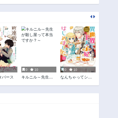
第7.2話
第7.1話
2ヶ月前
2ヶ月前
第5話
第4.2話
2年前
2ヶ月前
第2.2話
第2.1話
2ヶ月前
2年前
0
10
0
10
タバース
キルニル～先生が
なんちゃってシン
殺し屋って本当で
デレラ王宮陰謀編
すか？～
異世界で、王太子
妃はじめました。