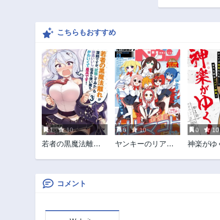
第9.1話
2ヶ月前
こちらもおすすめ
第6.2話
2ヶ月前
第4.1話
2年前
第1.2話
2ヶ月前
1
10
0
10
0
10
若者の黒魔法離れ
ヤンキーのリアル
神楽がゆ
が深刻ですが、就
くんが異世界で魔
職してみたら待遇
法使い始めまし
いいし、社長も使
た！
い魔もかわいくて
コメント
最高です!