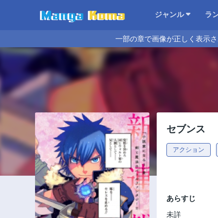
ジャンル
ラ
一部の章で画像が正しく表示さ
セブンス
アクション
あらすじ
未詳