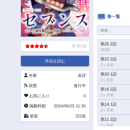
巻一覧
第25.2話
9
/
10
(
1
)
3日前
第22.2話
作品を読む
2ヶ月前
第20.1話
作家
未詳
2ヶ月前
状態
進行中
第16.2話
2ヶ月前
お気に入り
0
第14.1話
掲載時期
2024/06/25 11:30
2ヶ月前
更新
3日前
第11.2話
2ヶ月前