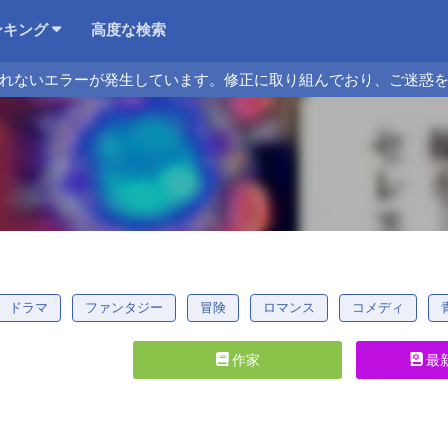
ンキング
高度な検索
れないエラーが発生しています。修正に取り組んでおり、ご迷惑
ドラマ
ファンタジー
冒険
ロマンス
コメディ
作家
最