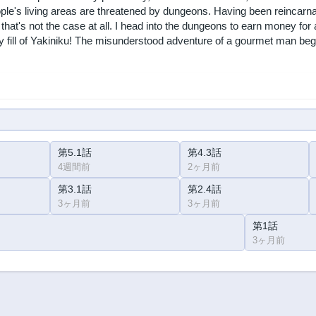
le's living areas are threatened by dungeons. Having been reincarnat
 that's not the case at all. I head into the dungeons to earn money f
 fill of Yakiniku! The misunderstood adventure of a gourmet man beg
第5.1話
第4.3話
4週間前
2ヶ月前
第3.1話
第2.4話
3ヶ月前
3ヶ月前
第1話
3ヶ月前