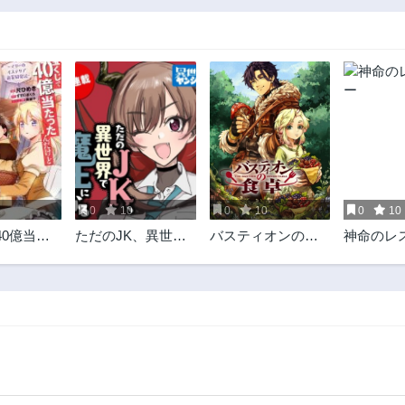
0
10
0
10
0
10
40億当た
ただのJK、異世界
バスティオンの食
神命のレ
けど異世
で魔王になる
卓
する～マ
ステリア
記～