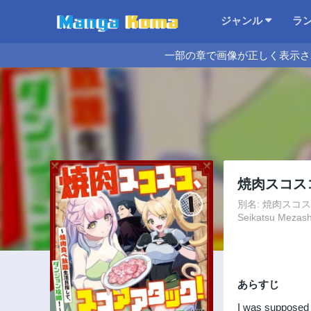
ジャンル
ラ
一部の章で画像が正しく表示さ
焼肉スコス
別名: 焼肉スコスコ、
Seikatsu Mezash
あらすじ
I was supposed t