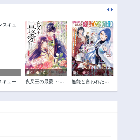
0
10
1
9
スキュー
夜叉王の最愛 ～虐
無能と言われた錬
げられた治癒の乙
金術師 ～家を追
女は溺愛される～
い出されました
が、凄腕だとバレ
て侯爵様に拾われ
ました～