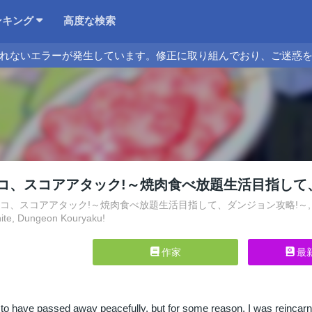
ンキング
高度な検索
れないエラーが発生しています。修正に取り組んでおり、ご迷惑
コ、スコアアタック!～焼肉食べ放題生活目指して
スコアアタック!～焼肉食べ放題生活目指して、ダンジョン攻略!～, Yakiniku Sukosu
ite, Dungeon Kouryaku!
作家
最
o have passed away peacefully, but for some reason, I was reincarnat