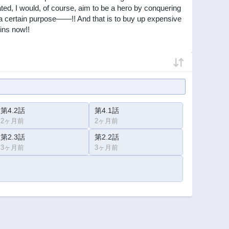
ed, I would, of course, aim to be a hero by conquering
or a certain purpose——!! And that is to buy up expensive
ins now!!
第4.2話
第4.1話
2ヶ月前
2ヶ月前
第2.3話
第2.2話
3ヶ月前
3ヶ月前