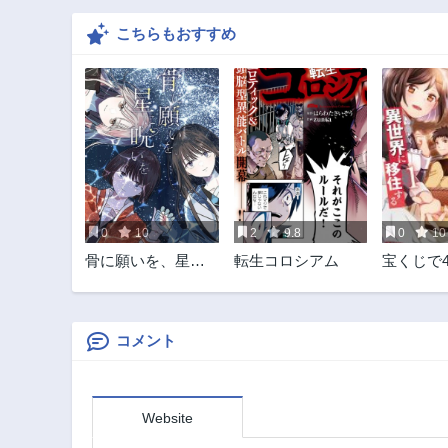
こちらもおすすめ
0
10
2
9.8
0
10
骨に願いを、星に
転生コロシアム
宝くじで
呪いを
ったんだ
界に移住
リーのイ
商業開発
コメント
Website