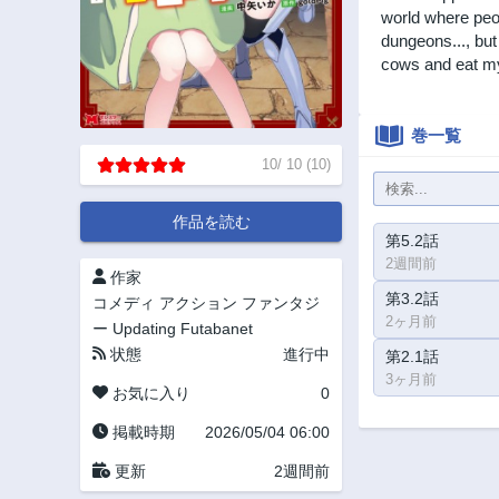
world where peop
dungeons..., but
cows and eat my
巻一覧
10
/
10
(
10
)
作品を読む
第5.2話
2週間前
作家
第3.2話
コメディ
アクション
ファンタジ
2ヶ月前
ー
Updating
Futabanet
状態
進行中
第2.1話
3ヶ月前
お気に入り
0
掲載時期
2026/05/04 06:00
更新
2週間前