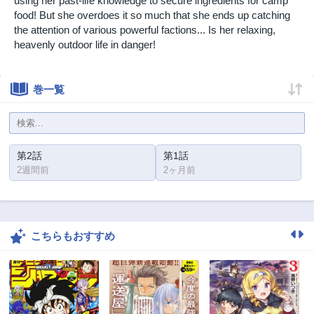
using her past-life knowledge to secure ingredients for camp
food! But she overdoes it so much that she ends up catching
the attention of various powerful factions... Is her relaxing,
heavenly outdoor life in danger!
巻一覧
第2話
第1話
2週間前
2ヶ月前
こちらもおすすめ