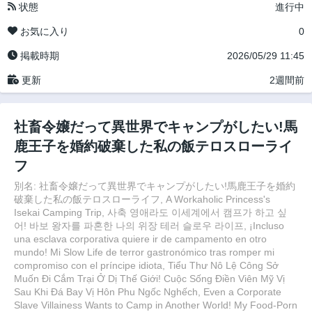
状態
進行中
お気に入り
0
掲載時期
2026/05/29 11:45
更新
2週間前
社畜令嬢だって異世界でキャンプがしたい!馬
鹿王子を婚約破棄した私の飯テロスローライ
フ
別名: 社畜令嬢だって異世界でキャンプがしたい!馬鹿王子を婚約
破棄した私の飯テロスローライフ, A Workaholic Princess's
Isekai Camping Trip, 사축 영애라도 이세계에서 캠프가 하고 싶
어! 바보 왕자를 파혼한 나의 위장 테러 슬로우 라이프, ¡Incluso
una esclava corporativa quiere ir de campamento en otro
mundo! Mi Slow Life de terror gastronómico tras romper mi
compromiso con el príncipe idiota, Tiểu Thư Nô Lệ Công Sở
Muốn Đi Cắm Trại Ở Dị Thế Giới! Cuộc Sống Điền Viên Mỹ Vị
Sau Khi Đá Bay Vị Hôn Phu Ngốc Nghếch, Even a Corporate
Slave Villainess Wants to Camp in Another World! My Food-Porn