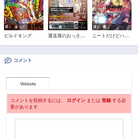
0
10
0
7
1
2
ビルドキング
運送屋のおっさん
ニートだけどハロ
がなぜか副業で絶
ワにいったら異世
対無敵剣士を務め
界につれてかれた
ることに～さえな
い人生を送ってた
コメント
俺が魔王討伐の切
り札に？～
Website
コメントを投稿するには、
ログイン
または
登録
する必
要があります