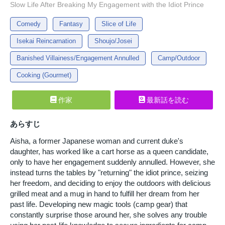
Slow Life After Breaking My Engagement with the Idiot Prince
Comedy
Fantasy
Slice of Life
Isekai Reincarnation
Shoujo/Josei
Banished Villainess/Engagement Annulled
Camp/Outdoor
Cooking (Gourmet)
作家
最新話を読む
あらすじ
Aisha, a former Japanese woman and current duke's
daughter, has worked like a cart horse as a queen candidate,
only to have her engagement suddenly annulled. However, she
instead turns the tables by "returning" the idiot prince, seizing
her freedom, and deciding to enjoy the outdoors with delicious
grilled meat and a mug in hand to fulfill her dream from her
past life. Developing new magic tools (camp gear) that
constantly surprise those around her, she solves any trouble