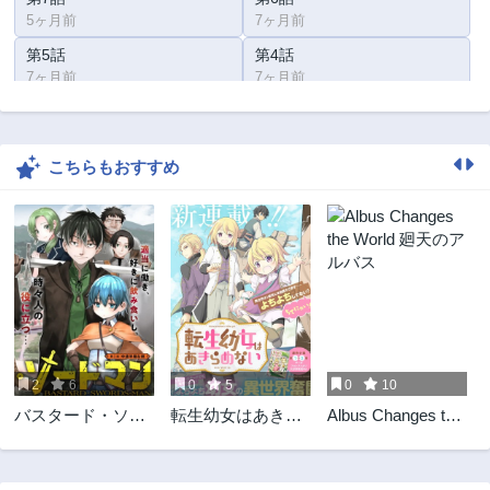
5ヶ月前
7ヶ月前
第5話
第4話
7ヶ月前
7ヶ月前
第3話
第2.1話
7ヶ月前
7ヶ月前
こちらもおすすめ
第2話
第1話
2ヶ月前
2ヶ月前
2
6
0
5
0
10
バスタード・ソー
転生幼女はあきら
Albus Changes the
ドマン
めない
World 廻天のアル
バス