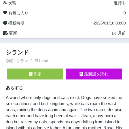
状態
進行中
お気に入り
0
掲載時期
2026/01/16 03:00
更新
1ヶ月前
シランド
別名: シランド, Si Land
作家
最新話を読む
あらすじ
A world where only dogs and cats exist. Dogs have seized the
sole continent and built kingdoms, while cats roam the vast
seas, raiding the dogs again and again. The two races despise
each other and have long been at war… Jean, a boy born a
dog but raised by cats, spends his days drifting from island to
island with his adoptive father, Azur, and his mother, Rosa. His