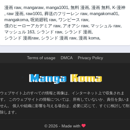
漫画 raw
,
mangaraw
,
manga1001
,
無料 漫画
,
漫画 無料
,
K-漫神
,
raw 漫画
,
raw1001
,
葬送のフリーレン raw
,
mangakoma01
,
mangakoma
,
呪術廻戦 raw
,
ワンピース raw
,
僕のヒーローアカデミア raw
,
アオアシ raw
,
マッシュル raw
,
マッシュル 163
,
シランド raw
,
シランド 漫画
,
シランド 漫画raw
,
シランド 漫画 raw
,
漫画 koma
,
Terms of usage
DMCA
Privacy Policy
>
ウェブサイト上のすべての情報と画像は、インターネット上で収集されま
す。 このウェブサイトの情報については、所有していないか、責任を負いま
せん。 個人や組織に影響を与える場合は、必要に応じて、すぐに検討して削
除します。
© 2026 - Made with