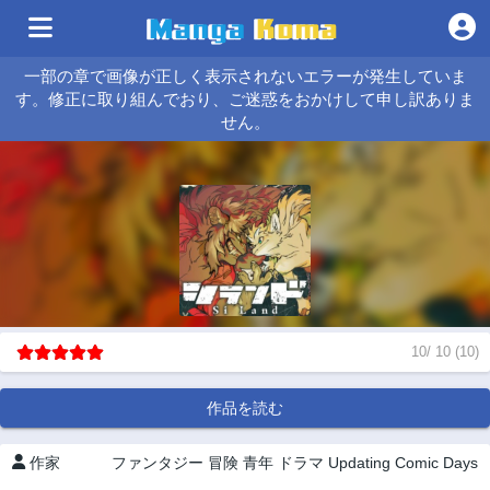
一部の章で画像が正しく表示されないエラーが発生していま
す。修正に取り組んでおり、ご迷惑をおかけして申し訳ありま
せん。
10
/
10
(
10
)
作品を読む
作家
ファンタジー
冒険
青年
ドラマ
Updating
Comic Days