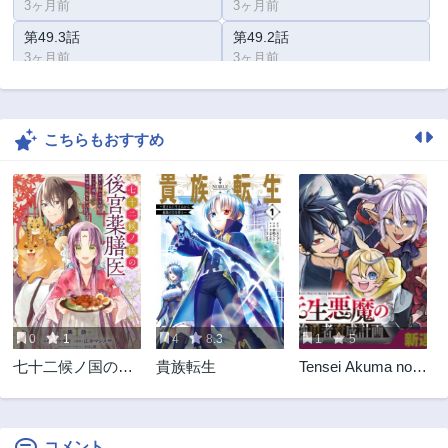
3ヶ月前
3ヶ月前
第49.3話
第49.2話
3ヶ月前
3ヶ月前
第49.1話
第48.3話
3ヶ月前
3ヶ月前
こちらもおすすめ
第48.2話
第48.1話
3ヶ月前
3ヶ月前
第47.3話
第47.2話
3ヶ月前
3ヶ月前
第47.1話
第46.3話
3ヶ月前
3ヶ月前
第46.2話
第46.1話
3ヶ月前
3ヶ月前
0
1
4
8.3
1
5
第45.3話
第45.2話
七十二候ノ国の後
貴族転生
Tensei Akuma no
3ヶ月前
3ヶ月前
宮薬膳医 ～見習い
Saikyou Yuusha
第45.1話
第44.3話
陶仙女ですが、も
Ikusei Keikaku
3ヶ月前
3ヶ月前
ふもふ達とお妃様
の問題を解決しま
コメント