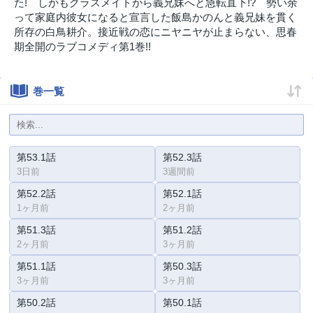
た! しかもクラスメイトから義兄妹へと急転直下!? 勢い余
って家庭内彼女になると宣言した飯島かのんと義兄妹を貫く
所存の白鳥耕介。接近戦の恋にニヤニヤが止まらない、思春
期全開のラブコメディ第1巻!!
巻一覧
第53.1話
第52.3話
3日前
3週間前
第52.2話
第52.1話
1ヶ月前
2ヶ月前
第51.3話
第51.2話
2ヶ月前
3ヶ月前
第51.1話
第50.3話
3ヶ月前
3ヶ月前
第50.2話
第50.1話