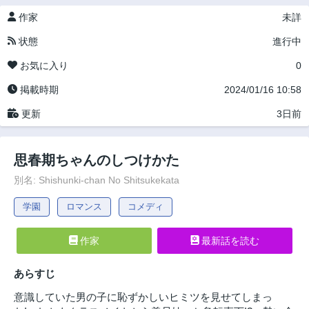
作家
未詳
状態
進行中
お気に入り
0
掲載時期
2024/01/16 10:58
更新
3日前
思春期ちゃんのしつけかた
別名: Shishunki-chan No Shitsukekata
学園
ロマンス
コメディ
作家
最新話を読む
あらすじ
意識していた男の子に恥ずかしいヒミツを見せてしまっ