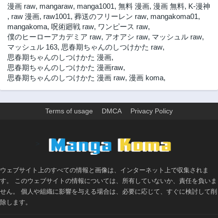
漫画 raw
,
mangaraw
,
manga1001
,
無料 漫画
,
漫画 無料
,
K-漫神
第38.2話
第38.1話
,
raw 漫画
,
raw1001
,
葬送のフリーレン raw
,
mangakoma01
,
3ヶ月前
3ヶ月前
mangakoma
,
呪術廻戦 raw
,
ワンピース raw
,
僕のヒーローアカデミア raw
,
アオアシ raw
,
マッシュル raw
,
第37.3話
第37.2話
マッシュル 163
,
思春期ちゃんのしつけかた raw
,
3ヶ月前
3ヶ月前
思春期ちゃんのしつけかた 漫画
,
第37.1話
第36.3話
思春期ちゃんのしつけかた 漫画raw
,
3ヶ月前
3ヶ月前
思春期ちゃんのしつけかた 漫画 raw
,
漫画 koma
,
第36.2話
第36.1話
3ヶ月前
3ヶ月前
Terms of usage
DMCA
Privacy Policy
第35.3話
第35.2話
3ヶ月前
3ヶ月前
第35.1話
第34.3話
>
3ヶ月前
3ヶ月前
第34.2話
第34.1話
ウェブサイト上のすべての情報と画像は、インターネット上で収集されま
3ヶ月前
3ヶ月前
す。 このウェブサイトの情報については、所有していないか、責任を負いま
第33.3話
第33.2話
せん。 個人や組織に影響を与える場合は、必要に応じて、すぐに検討して削
3ヶ月前
3ヶ月前
除します。
第33.1話
第32.3話