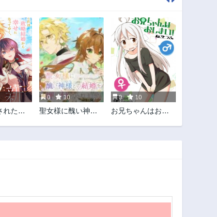
0
10
0
10
された
聖女様に醜い神様
お兄ちゃんはおし
な私、成
との結婚を押し付
まい！
の旦那様
けられました
した。
IC