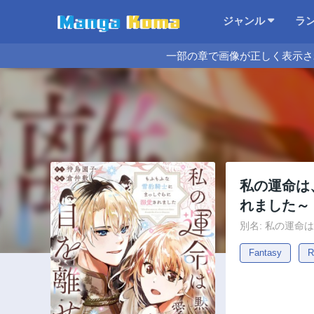
ジャンル
ラ
一部の章で画像が正しく表示さ
私の運命は
れました～
別名: 私の運
Fantasy
R