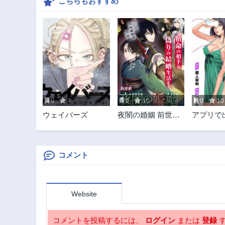
こちらもおすすめ
0
4
0
10
0
10
ウェイバーズ
夜闇の婚姻 前世の
アプリで
宿縁と偽りの婚約
君と水槽
者 THE COMIC
コメント
Website
コメントを投稿するには、
ログイン
または
登録
す