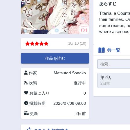
あらすじ
Titania, a Count
their families. 
some reason, he 
where a serious
10
/
10
(
10
)
巻一覧
作品を読む
作家
Matsutori Sonoko
第2話
状態
進行中
2日前
お気に入り
0
掲載時期
2026/07/08 09:03
更新
2日前