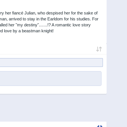
y her fiancé Julian, who despised her for the sake of
n, arrived to stay in the Earldom for his studies. For
called her "my destiny"……!? A romantic love story
ed love by a beastman knight!