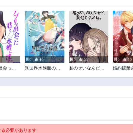
0
10
0
10
0
10
出会った
異世界水族館の作
君のせいなんだか
婚約破棄
に沈む
り方～モンスター
ら、責任とってよ
『空気』
娘たちと無人島で
ね。
り上がり
楽園創造スローラ
に嫁ぎま
イフ！～
THE COM
る必要があります