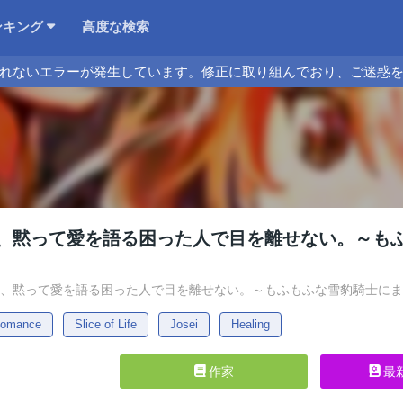
ンキング
高度な検索
れないエラーが発生しています。修正に取り組んでおり、ご迷惑
、黙って愛を語る困った人で目を離せない。～も
命は、黙って愛を語る困った人で目を離せない。～もふもふな雪豹騎士に
omance
Slice of Life
Josei
Healing
作家
最