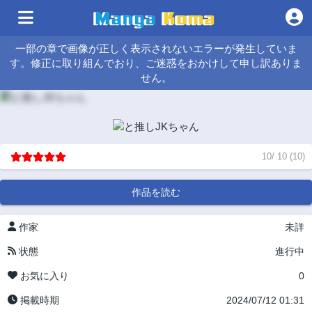
一部の章で画像が正しく表示されないエラーが発生していま
す。修正に取り組んでおり、ご迷惑をおかけして申し訳ありま
せん。
10
/
10
(
10
)
作品を読む
作家
未詳
状態
進行中
お気に入り
0
掲載時期
2024/07/12 01:31