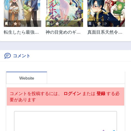
2年前
2年前
第7話
第6話
2年前
2年前
3
9
1
10
1
10
第5話
第4話
転生したら最強種
神の目覚めのギャ
真面目系天然令嬢
2年前
2年前
たちが住まう島で
ラルホルン～外れ
は年下王子の想い
第3話
第2話
した。この島でス
スキル《目覚ま
に気づかない
2年前
2年前
ローライフを楽し
し》は、封印解除
みます
の能力でした～
コメント
第1話
2年前
Website
コメントを投稿するには、
ログイン
または
登録
する必
要があります