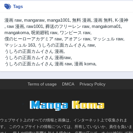
Tags
第90話
第89話
2ヶ月前
2ヶ月前
漫画 raw
,
mangaraw
,
manga1001
,
無料 漫画
,
漫画 無料
,
K-漫神
第88話
第87話
,
raw 漫画
,
raw1001
,
葬送のフリーレン raw
,
mangakoma01
,
2ヶ月前
2ヶ月前
mangakoma
,
呪術廻戦 raw
,
ワンピース raw
,
僕のヒーローアカデミア raw
,
アオアシ raw
,
マッシュル raw
,
第86話
第85話
マッシュル 163
,
うしろの正面カムイさん raw
,
2ヶ月前
2ヶ月前
うしろの正面カムイさん 漫画
,
第84話
第83話
うしろの正面カムイさん 漫画raw
,
2ヶ月前
2ヶ月前
うしろの正面カムイさん 漫画 raw
,
漫画 koma
,
第82話
第81話
2ヶ月前
2ヶ月前
Terms of usage
DMCA
Privacy Policy
第80話
第79話
2ヶ月前
2ヶ月前
第78話
第77話
>
2ヶ月前
2ヶ月前
第76話
第75話
ウェブサイト上のすべての情報と画像は、インターネット上で収集されま
2ヶ月前
2ヶ月前
す。 このウェブサイトの情報については、所有していないか、責任を負いま
第74話
第73話