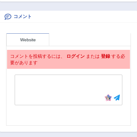
第108話
第107話
対無敵剣士を務め
界につれてかれた
2ヶ月前
2ヶ月前
ることに～さえな
い人生を送ってた
コメント
第106話
第105話
俺が魔王討伐の切
2ヶ月前
2ヶ月前
り札に？～
第104話
第103話
Website
2ヶ月前
2ヶ月前
第102話
第101話
コメントを投稿するには、
ログイン
または
登録
する必
2ヶ月前
2ヶ月前
要があります
第100話
第99話
2ヶ月前
2ヶ月前
第98話
第97話
2ヶ月前
2ヶ月前
第96話
第95話
2ヶ月前
2ヶ月前
第94話
第93話
2ヶ月前
2ヶ月前
第92話
第91話
2ヶ月前
2ヶ月前