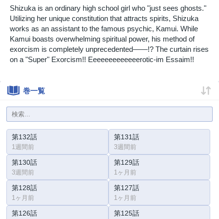
Shizuka is an ordinary high school girl who "just sees ghosts."
Utilizing her unique constitution that attracts spirits, Shizuka
works as an assistant to the famous psychic, Kamui. While
Kamui boasts overwhelming spiritual power, his method of
exorcism is completely unprecedented——!? The curtain rises
on a "Super" Exorcism!! Eeeeeeeeeeeeerotic-im Essaim!!
巻一覧
第132話
第131話
1週間前
3週間前
第130話
第129話
3週間前
1ヶ月前
第128話
第127話
1ヶ月前
1ヶ月前
第126話
第125話