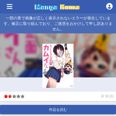
一部の章で画像が正しく表示されないエラーが発生していま
す。修正に取り組んでおり、ご迷惑をおかけして申し訳ありま
せん。
3
/
10
(
1
)
作品を読む