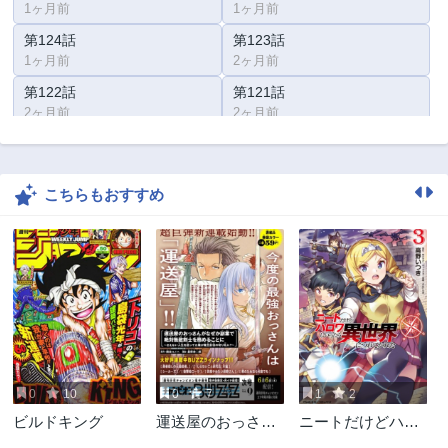
1ヶ月前
1ヶ月前
第124話
第123話
1ヶ月前
2ヶ月前
第122話
第121話
2ヶ月前
2ヶ月前
第120話
第119話
2ヶ月前
2ヶ月前
こちらもおすすめ
第118話
第117話
2ヶ月前
2ヶ月前
第116話
第115話
2ヶ月前
2ヶ月前
第114話
第113話
2ヶ月前
2ヶ月前
第112話
第111話
2ヶ月前
2ヶ月前
0
10
0
7
1
2
第110話
第109話
ビルドキング
運送屋のおっさん
ニートだけどハロ
2ヶ月前
2ヶ月前
がなぜか副業で絶
ワにいったら異世