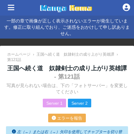
一部の章で画像が正しく表示されないエラーが発生していま
す。修正に取り組んでおり、ご迷惑をおかけして申し訳ありま
せん。
ホームページ
›
王国へ続く道 奴隷剣士の成り上がり英雄譚
›
第121話
王国へ続く道 奴隷剣士の成り上がり英雄譚
- 第121話
写真が見られない場合は、下の「フォトサーバー」を変更し
てください
Server 1
Server 2
エラーを報告
左（←）または右（→）矢印を使用してチャプターを切り替