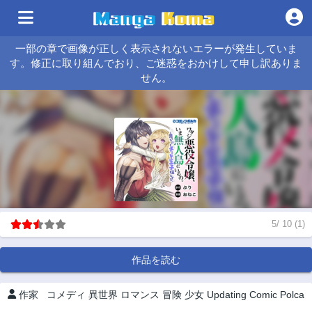
一部の章で画像が正しく表示されないエラーが発生していま
す。修正に取り組んでおり、ご迷惑をおかけして申し訳ありま
せん。
5
/
10
(
1
)
作品を読む
作家
コメディ
異世界
ロマンス
冒険
少女
Updating
Comic Polca