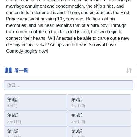
marriage annulment and condemnation, the ship sinks, and
she drifts to a deserted island. There, she encounters the First
Prince who went missing 10 years ago. He has lost his
memories, and his heart remains that of a pure boy. Through
their communal life on the deserted island, the two begin to
connect their hearts. Will Anastasia be able to carve out a new
destiny in this Isekai? An ups-and-downs Survival Love
Comedy begins now!
巻一覧
第8話
第7話
6日前
1ヶ月前
第6話
第5話
2ヶ月前
3ヶ月前
第4話
第3話