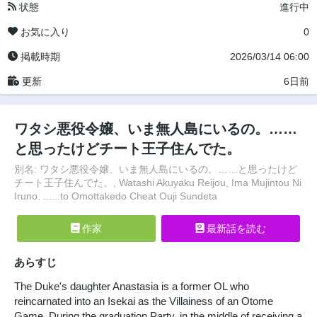
状態
進行中
お気に入り
0
掲載時期
2026/03/14 06:00
更新
6日前
ワタシ悪役令嬢、いま無人島にいるの。……
と思ったけどチート王子住んでた。
別名: ワタシ悪役令嬢、いま無人島にいるの。……と思ったけど
チート王子住んでた。, Watashi Akuyaku Reijou, Ima Mujintou Ni
Iruno. ......to Omottakedo Cheat Ouji Sundeta
作家
最新話を読む
あらすじ
The Duke's daughter Anastasia is a former OL who
reincarnated into an Isekai as the Villainess of an Otome
Game. During the graduation Party, in the middle of receiving a