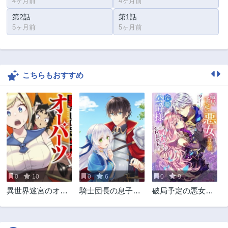
4ヶ月前
4ヶ月前
第2話
第1話
5ヶ月前
5ヶ月前
こちらもおすすめ
0
10
0
6
0
9
異世界迷宮のオー
騎士団長の息子は
破局予定の悪女の
パーツ
悪役令嬢を溺愛す
はずが、冷徹公爵
る
様が別れてくれま
せん!