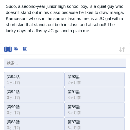
Sudo, a second-year junior high school boy, is a quiet guy who
doesn't stand out in his class because he likes to draw manga.
Kamoi-san, who is in the same class as me, is a JC gal with a
short skirt that stands out both in class and at school! The
lucky days of a flashy JC gal and a plain me.
巻一覧
第94話
第93話
1ヶ月前
2ヶ月前
第92話
第91話
3ヶ月前
3ヶ月前
第90話
第89話
3ヶ月前
3ヶ月前
第88話
第87話
3ヶ月前
3ヶ月前