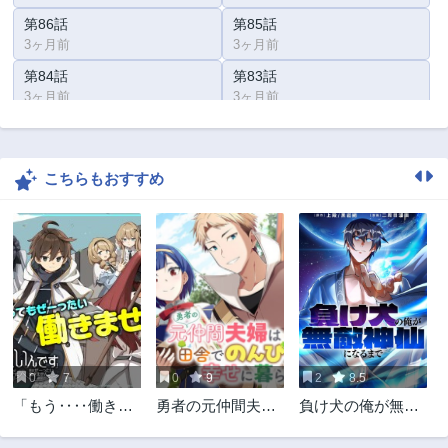
第86話
第85話
3ヶ月前
3ヶ月前
第84話
第83話
3ヶ月前
3ヶ月前
第82話
第81話
3ヶ月前
3ヶ月前
こちらもおすすめ
第80話
第79話
3ヶ月前
3ヶ月前
第78話
第77話
3ヶ月前
3ヶ月前
第76話
第75話
3ヶ月前
3ヶ月前
第74話
第73話
3ヶ月前
3ヶ月前
0
7
0
9
2
8.5
第72話
第71話
「もう‥‥働きた
勇者の元仲間夫婦
負け犬の俺が無敵
3ヶ月前
3ヶ月前
くないんです」冒
は田舎でのんびり
神仙になるまで
第70話
第69話
険者なんか辞めて
幸せに暮らす