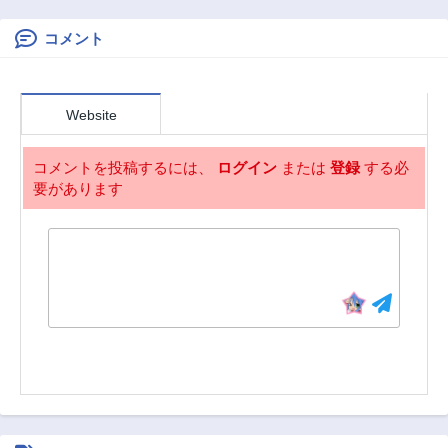
3ヶ月前
3ヶ月前
やる。今更、待遇
を変えるからとお
コメント
第68話
第66話
願いされてもお断
3ヶ月前
3ヶ月前
りです。僕はぜー
第65話
第64話
ったい働きませ
Website
ん。
3ヶ月前
3ヶ月前
第63話
第62話
コメントを投稿するには、
ログイン
または
登録
する必
3ヶ月前
3ヶ月前
要があります
第61話
第60話
3ヶ月前
3ヶ月前
第59話
第58話
3ヶ月前
3ヶ月前
第57話
第56話
3ヶ月前
3ヶ月前
第0話
3ヶ月前