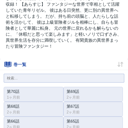
収録！ 【あらすじ】 ファンタジーな世界で宰相として活躍
していた青年リゼル。 彼はある日突然、更に別の異世界へ
と転移してしまう。 だが、持ち前の頭脳と、人たらしな話
術を活かして、 彼は上級冒険者ジルを相棒にし、自らも冒
険者として華麗に転身。 元の世界に戻れるかも解らないの
に、「休暇だと思って楽しみます」と軽いノリで口ずさみ、
異世界生活を存分に満喫していく。 有閑貴族の異世界まっ
たり冒険ファンタジー！
巻一覧
第70話
第69話
1ヶ月前
2ヶ月前
第68話
第67話
2ヶ月前
2ヶ月前
第66話
第65話
2ヶ月前
2ヶ月前