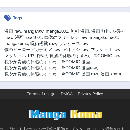
第43.3話
第43.2話
2ヶ月前
2ヶ月前
Tags
第43.1話
第42.2話
2年前
2年前
漫画 raw
,
mangaraw
,
manga1001
,
無料 漫画
,
漫画 無料
,
K-漫神
第42.1話
第41.3話
,
raw 漫画
,
raw1001
,
葬送のフリーレン raw
,
mangakoma01
,
2年前
2年前
mangakoma
,
呪術廻戦 raw
,
ワンピース raw
,
僕のヒーローアカデミア raw
,
アオアシ raw
,
マッシュル raw
,
第41.2話
第41.1話
マッシュル 163
,
穏やか貴族の休暇のすすめ。＠COMIC raw
,
2年前
2年前
穏やか貴族の休暇のすすめ。＠COMIC 漫画
,
第40.2話
第40.1話
穏やか貴族の休暇のすすめ。＠COMIC 漫画raw
,
2年前
2年前
穏やか貴族の休暇のすすめ。＠COMIC 漫画 raw
,
漫画 koma
,
第39.3話
第39.2話
2年前
2年前
Terms of usage
DMCA
Privacy Policy
第39.1話
第38.3話
2年前
2年前
第38.2話
第38.1話
>
2年前
2年前
第37.3話
第37.2話
ウェブサイト上のすべての情報と画像は、インターネット上で収集されま