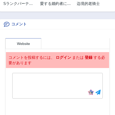
Sランクパーティ
愛する婚約者に殺
边境的老骑士
2ヶ月前
2ヶ月前
ーを「無能」だと
された公爵令嬢、
第51.2話
第51.1話
追放されたけど、
死に戻りして光の
2ヶ月前
2ヶ月前
【鑑定】と【治癒
公爵様(お父様)の
魔法】で成り上が
溺愛に気づく 〜今
コメント
第50.2話
第50.1話
り無双
度こそ、生きて幸
2ヶ月前
2ヶ月前
せになります!〜
第49話
第48.2話
Website
2ヶ月前
2ヶ月前
第48.1話
第47.2話
コメントを投稿するには、
ログイン
または
登録
する必
2ヶ月前
2ヶ月前
要があります
第47.1話
第46.2話
2ヶ月前
2ヶ月前
第46.1話
第45.2話
2ヶ月前
2ヶ月前
第45.1話
第44.5話
2ヶ月前
2ヶ月前
第44.2話
第44.1話
2ヶ月前
2ヶ月前