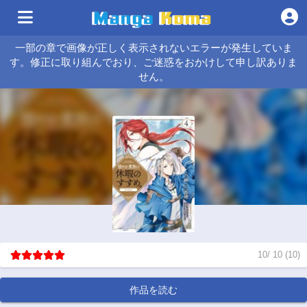
一部の章で画像が正しく表示されないエラーが発生していま
す。修正に取り組んでおり、ご迷惑をおかけして申し訳ありま
せん。
10
/
10
(
10
)
作品を読む