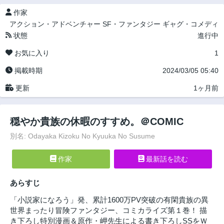
作家
アクション・アドベンチャー
SF・ファンタジー
ギャグ・コメディ
状態
進行中
お気に入り
1
掲載時期
2024/03/05 05:40
更新
1ヶ月前
穏やか貴族の休暇のすすめ。＠COMIC
別名: Odayaka Kizoku No Kyuuka No Susume
作家
最新話を読む
あらすじ
「小説家になろう」発、累計1600万PV突破の有閑貴族の異
世界まったり冒険ファンタジー、コミカライズ第１巻！ 描
き下ろし特別漫画＆原作・岬先生による書き下ろしSSをＷ