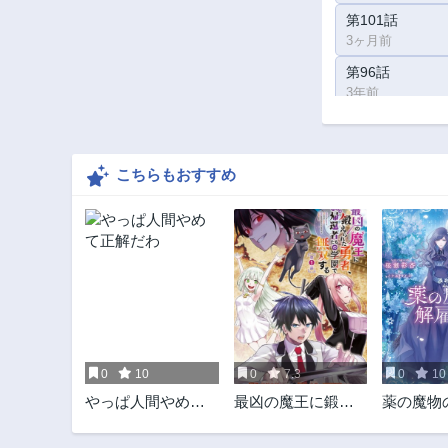
第101話
3ヶ月前
第96話
3年前
第91話
3年前
こちらもおすすめ
第86話
3年前
第81話
3年前
第76.5話
3年前
第72話
3年前
0
10
0
7.3
0
10
第68話
やっぱ人間やめて
最凶の魔王に鍛え
薬の魔物
3年前
正解だわ
られた勇者、異世
由
第64話
界帰還者たちの学