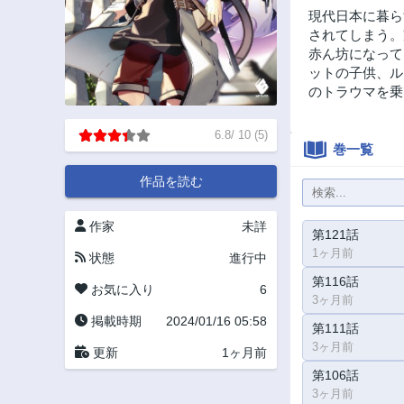
現代日本に暮ら
されてしまう。
赤ん坊になって
ットの子供、ル
のトラウマを乗
6.8
/
10
(
5
)
巻一覧
作品を読む
作家
未詳
第121話
1ヶ月前
状態
進行中
第116話
お気に入り
6
3ヶ月前
掲載時期
2024/01/16 05:58
第111話
3ヶ月前
更新
1ヶ月前
第106話
3ヶ月前