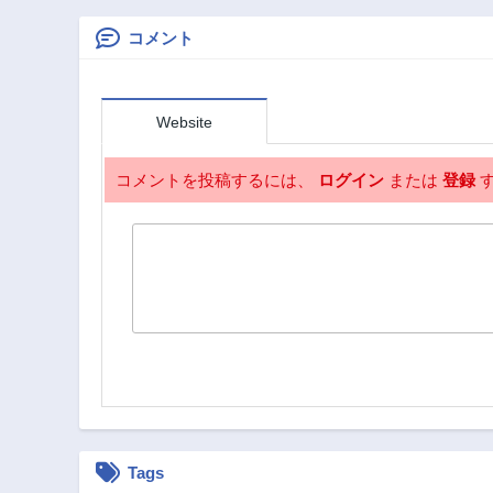
3年前
園で無双する
コメント
第60話
3年前
第56話
Website
3年前
第51話
コメントを投稿するには、
ログイン
または
登録
す
3年前
第46話
3年前
第41話
3年前
第36話
3年前
第31話
3年前
第26話
3年前
Tags