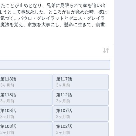
ったことが止めとなり、兄弟に見限られて家を追い出
ようとして事故死した。ところが目が覚めた時、彼は
に気づく。パウロ・グレイラットとゼニス・グレイラ
、魔法を覚え、家族を大事にし、懸命に生きて、前世
第118話
第117話
3ヶ月前
3ヶ月前
第113話
第112話
3ヶ月前
3ヶ月前
第108話
第107話
3ヶ月前
3ヶ月前
第103話
第102話
3ヶ月前
3ヶ月前