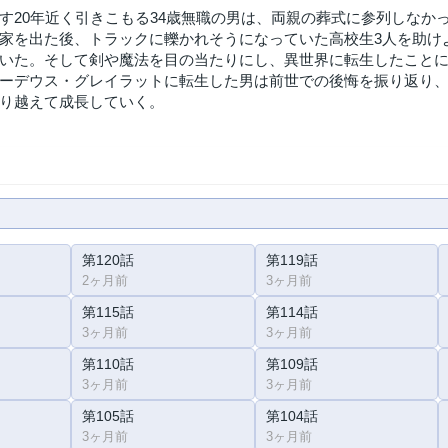
す20年近く引きこもる34歳無職の男は、両親の葬式に参列しなか
家を出た後、トラックに轢かれそうになっていた高校生3人を助け
いた。そして剣や魔法を目の当たりにし、異世界に転生したこと
ーデウス・グレイラットに転生した男は前世での後悔を振り返り
り越えて成長していく。
第120話
第119話
2ヶ月前
3ヶ月前
第115話
第114話
3ヶ月前
3ヶ月前
第110話
第109話
3ヶ月前
3ヶ月前
第105話
第104話
3ヶ月前
3ヶ月前