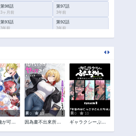
第98話
第97話
3ヶ月前
3年前
第93話
第92話
3年前
3年前
第88話
第87話
3年前
3年前
第83話
第82話
3年前
3年前
第78話
第77話
3年前
3年前
第74話
第73話
3年前
3年前
第69話
第68.5話
3年前
3年前
0
10
0
10
第65話
第64.5話
俺が可愛
因為畫不出來所以
ギャラクシーぷー
3年前
3年前
ので、愛
試著做了一下
ちゃん 宇宙のはじ
第61話
第60.5話
ラを目指
っこでこんにちは