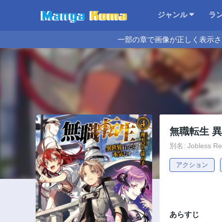
ジャンル
ラ
一部の章で画像が正しく表示さ
無職転生 
別名: Jobless Rein
アクション
あらすじ