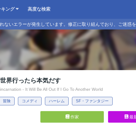
ンキング
高度な検索
れないエラーが発生しています。修正に取り組んでおり、ご迷惑
異世界行ったら本気だす
carnation - It Will Be All Out If I Go To Another World
冒険
コメディ
ハーレム
SF・ファンタジー
作家
最