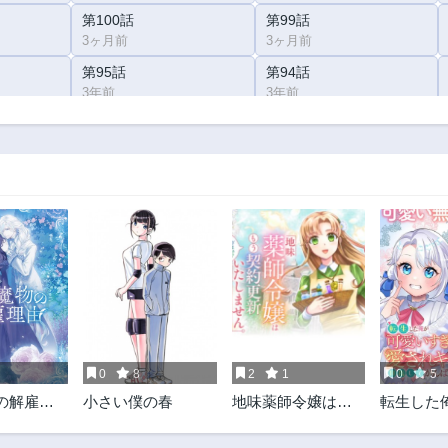
第100話
第99話
3ヶ月前
3ヶ月前
第95話
第94話
3年前
3年前
第90話
第89話
3年前
3年前
第85話
第84話
3年前
3年前
第80話
第79話
3年前
3年前
第76話
第75話
3年前
3年前
第71話
第70話
3年前
3年前
0
8
2
1
0
5
第67話
第66話
の解雇理
小さい僕の春
地味薬師令嬢はも
転生した
3年前
3年前
う契約更新いたし
いすぎる
第63話
第62話
ません。 ～ざまぁ?
されキャ