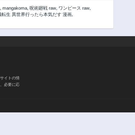
第18話
第17話
,
mangakoma
,
呪術廻戦 raw
,
ワンピース raw
,
3年前
3年前
職転生 異世界行ったら本気だす 漫画
,
第13話
第12話
3年前
3年前
第9話
第8話
3年前
3年前
第4話
第3話
3年前
3年前
ブサイトの情
は、必要に応