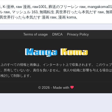
第20話
第19話
料
,
K-漫神
,
raw 漫画
,
raw1001
,
葬送のフリーレン raw
,
mangakoma01
3年前
3年前
 raw
,
マッシュル 163
,
無職転生 異世界行ったら本気だす raw
,
無
第15話
第14話
異世界行ったら本気だす 漫画 raw
,
漫画 koma
,
3年前
3年前
第10.5話
第10話
3年前
3年前
Terms of usage
DMCA
Privacy Policy
第6話
第5話
3年前
3年前
>
第1話
3年前
ト上のすべての情報と画像は、インターネット上で収集されます。 このウェ
は、所有していないか、責任を負いません。 個人や組織に影響を与える場合
に検討して削除します。
© 2026 - Made with