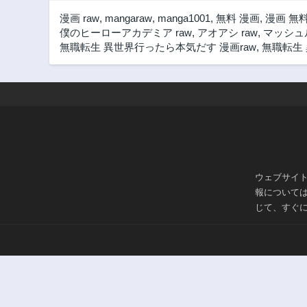
第21話
漫画 raw
,
mangaraw
,
manga1001
,
無料 漫画
,
漫画 無
3年前
僕のヒーローアカデミア raw
,
アオアシ raw
,
マッシュル
第16話
無職転生 異世界行ったら本気だす 漫画raw
,
無職転生 
3年前
第11話
3年前
第7話
3年前
第2話
3年前
ウェブサイ
報について
じて、すぐ