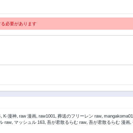
！～
C
る必要があります
料
,
K-漫神
,
raw 漫画
,
raw1001
,
葬送のフリーレン raw
,
mangakoma01
 raw
,
マッシュル 163
,
吾が君散るらむ raw
,
吾が君散るらむ 漫画
,