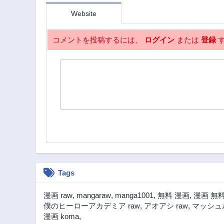
～
いいのよ
Website
@COMI
コメントを投稿するには、
ログイン
または
登録
す
Tags
漫画 raw
,
mangaraw
,
manga1001
,
無料 漫画
,
漫画 無
僕のヒーローアカデミア raw
,
アオアシ raw
,
マッシュル
漫画 koma
,