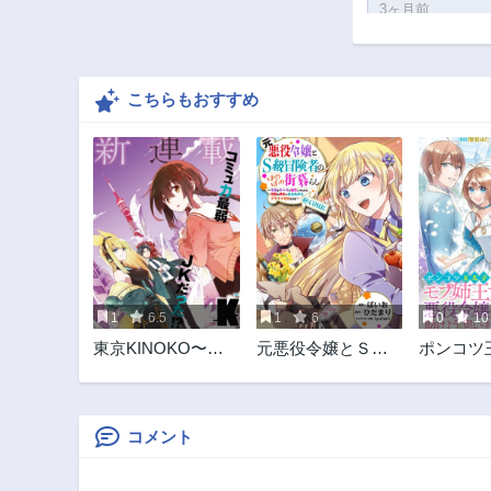
3ヶ月前
第7話
3ヶ月前
こちらもおすすめ
第2話
3ヶ月前
1
6.5
1
6
0
10
東京KINOKO〜世
元悪役令嬢とＳ級
ポンコツ
界ランキング1位の
冒険者のほのぼの
モブ姉王
コミュ力最弱JK〜
街暮らし～不遇な
けど、悪
キャラに転生して
可哀想な
たけど、理想の美
ようと思
コメント
女になれたからプ
王女ルー
ラマイゼロだよね
い！？な