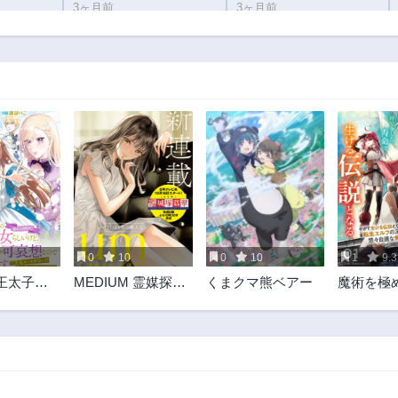
3ヶ月前
3ヶ月前
第6話
第5話
3ヶ月前
3ヶ月前
第1話
3ヶ月前
0
10
0
10
1
9.3
王太子の
MEDIUM 霊媒探偵
くまクマ熊ベアー
魔術を極
女らしい
城塚翡翠
出た転生
役令嬢が
持て余し
ので助け
生ける伝
います～
トがな
ら作れば