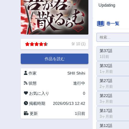
Updating
巻一覧
9
/
10
(
1
)
第37話
1日前
作品を読む
第32話
1ヶ月前
作家
SHII Shihi
第27話
状態
進行中
2ヶ月前
お気に入り
0
第22話
3ヶ月前
掲載時期
2026/05/13 12:42
第17話
更新
1日前
3ヶ月前
第12話