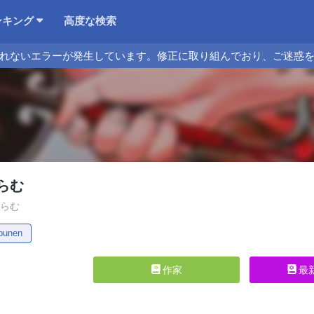
ンキング
高度な検索
れないエラーが発生しています。修正に取り組んでおり、ご迷惑
らむ
るらむ
ounen
作家
最