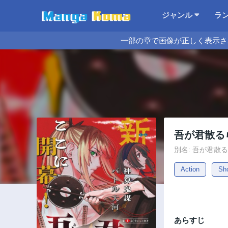
ジャンル
ラ
一部の章で画像が正しく表示さ
吾が君散る
別名: 吾が君散
Action
Sh
あらすじ