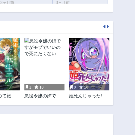
3ヶ月前
3ヶ月前
第4話
第3話
3ヶ月前
3ヶ月前
1
10
0
10
めて旅に
悪役令嬢の姉です
姫死んじゃった!
エルフ、
がモブでいいので
た寿命で
死にたくない
説となる