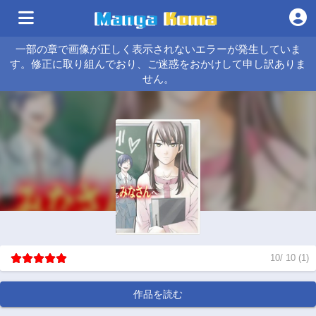
一部の章で画像が正しく表示されないエラーが発生していま
す。修正に取り組んでおり、ご迷惑をおかけして申し訳ありま
せん。
10
/
10
(
1
)
作品を読む