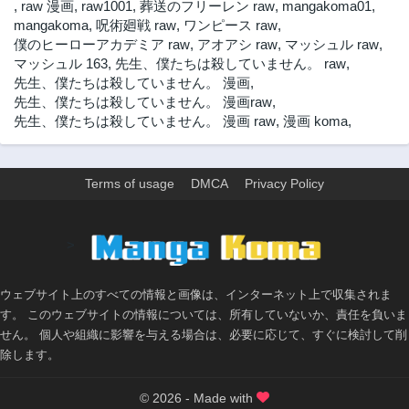
,
raw 漫画
,
raw1001
,
葬送のフリーレン raw
,
mangakoma01
,
3ヶ月前
3ヶ月前
mangakoma
,
呪術廻戦 raw
,
ワンピース raw
,
僕のヒーローアカデミア raw
,
アオアシ raw
,
マッシュル raw
,
第19話
第18.4話
マッシュル 163
,
先生、僕たちは殺していません。 raw
,
3ヶ月前
3ヶ月前
先生、僕たちは殺していません。 漫画
,
第18.3話
第18.2話
先生、僕たちは殺していません。 漫画raw
,
3ヶ月前
3ヶ月前
先生、僕たちは殺していません。 漫画 raw
,
漫画 koma
,
第18.1話
第17.3話
3ヶ月前
3ヶ月前
Terms of usage
DMCA
Privacy Policy
第17.2話
第17.1話
3ヶ月前
3ヶ月前
第16.3話
第16.2話
>
3ヶ月前
3ヶ月前
第16.1話
第15.4話
ウェブサイト上のすべての情報と画像は、インターネット上で収集されま
3ヶ月前
3ヶ月前
す。 このウェブサイトの情報については、所有していないか、責任を負いま
第15.3話
第15.2話
せん。 個人や組織に影響を与える場合は、必要に応じて、すぐに検討して削
3ヶ月前
3ヶ月前
除します。
第15.1話
第14.4話
3ヶ月前
3ヶ月前
© 2026 - Made with