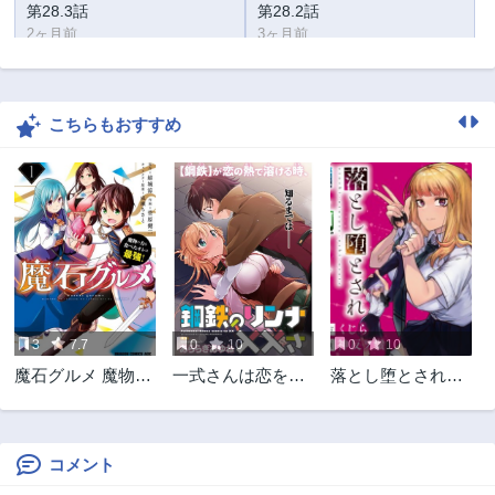
第28.3話
第28.2話
2ヶ月前
3ヶ月前
第28.1話
第27.4話
3ヶ月前
3ヶ月前
こちらもおすすめ
第27.3話
第27.2話
3ヶ月前
3ヶ月前
第27.1話
第26.4話
3ヶ月前
3ヶ月前
第26.3話
第26.2話
3ヶ月前
3ヶ月前
第26.1話
第25.4話
3ヶ月前
3ヶ月前
3
7.7
0
10
0
10
第25.3話
第25.2話
魔石グルメ 魔物の
一式さんは恋を知
落とし堕とされ推
3ヶ月前
3ヶ月前
力を食べたオレは
りたい。
し押され
第25.1話
第24.3話
最強!
3ヶ月前
3ヶ月前
コメント
第24.2話
第24.1話
3ヶ月前
3ヶ月前