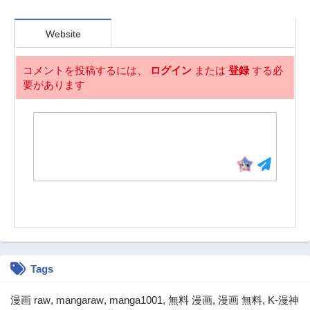
第23.4話
第23.3話
Website
3ヶ月前
3ヶ月前
第23.2話
第23.1話
コメントを投稿するには、
ログイン
または
登録
する必
3ヶ月前
3ヶ月前
要があります
第22.4話
第22.3話
3ヶ月前
3ヶ月前
第22.2話
第22.1話
3ヶ月前
3ヶ月前
第21.3話
第21.2話
3ヶ月前
3ヶ月前
第21.1話
第20.3話
3ヶ月前
3ヶ月前
第20.2話
第20.1話
3ヶ月前
3ヶ月前
Tags
第19.4話
第19.3話
3ヶ月前
3ヶ月前
漫画 raw
,
mangaraw
,
manga1001
,
無料 漫画
,
漫画 無料
,
K-漫神
第19.2話
第19.1話