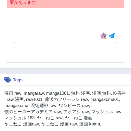
要があります
第365話
第364話
4ヶ月前
4ヶ月前
第363話
第362話
4ヶ月前
4ヶ月前
第361話
第360話
4ヶ月前
4ヶ月前
第359話
第358話
4ヶ月前
4ヶ月前
第357話
第356話
4ヶ月前
5ヶ月前
Tags
第355話
第354話
5ヶ月前
5ヶ月前
漫画 raw
,
mangaraw
,
manga1001
,
無料 漫画
,
漫画 無料
,
K-漫神
第353話
第352話
,
raw 漫画
,
raw1001
,
葬送のフリーレン raw
,
mangakoma01
,
5ヶ月前
5ヶ月前
mangakoma
,
呪術廻戦 raw
,
ワンピース raw
,
僕のヒーローアカデミア raw
,
アオアシ raw
,
マッシュル raw
,
第351話
第350話
マッシュル 163
,
ヤニねこ raw
,
ヤニねこ 漫画
,
5ヶ月前
5ヶ月前
ヤニねこ 漫画raw
,
ヤニねこ 漫画 raw
,
漫画 koma
,
第349話
第348話