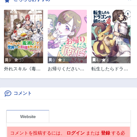
2ヶ月前
2ヶ月前
第381話
第380話
2ヶ月前
2ヶ月前
第379話
第378話
2ヶ月前
2ヶ月前
第377話
第376話
2ヶ月前
2ヶ月前
0
10
0
2
4
6
第375話
第374話
外れスキル《毒消
お帰りください、
転生したらドラゴ
2ヶ月前
3ヶ月前
し》で世界一の料
南條さん!
ンの卵だった~最
第373話
第372話
理を作ります!～追
強以外目指さねぇ
3ヶ月前
3ヶ月前
放令嬢の辺境カフ
~
ェは今日も大人気
コメント
第371話
第370話
～
3ヶ月前
3ヶ月前
第369話
第368話
Website
3ヶ月前
3ヶ月前
第367話
第366話
コメントを投稿するには、
ログイン
または
登録
する必
3ヶ月前
3ヶ月前