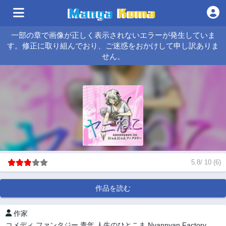
一部の章で画像が正しく表示されないエラーが発生していま
す。修正に取り組んでおり、ご迷惑をおかけして申し訳ありま
せん。
5.8
/
10
(
6
)
作品を読む
作家
コメディ
ファンタジー
青年
人生のひとこま
Nyannyan Factory