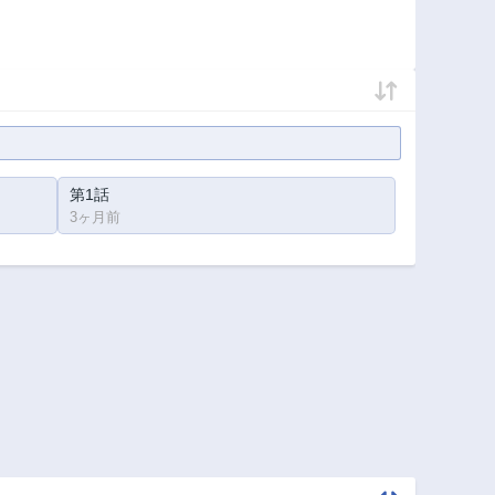
第1話
3ヶ月前