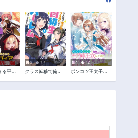
0
7.6
0
10
きる平和
クラス転移で俺だ
ポンコツ王太子の
ンパイ
けハブられたの
モブ姉王女らしい
の間にか
で、同級生ハーレ
けど、悪役令嬢が
に～俺が
ム作ることにした
可哀想なので助け
天王で新
ようと思います～
?誰と間違
王女ルートがな
?～
い！？なら作れば
いいのよ！～
@COMIC