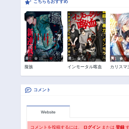
こちらもおすすめ
0
10
0
10
1
6
擬族
インモータル喀血
カリスマ
子、異世
を餌付け
コメント
Website
コメントを投稿するには、
ログイン
または
登録
す