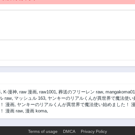
料
,
K-漫神
,
raw 漫画
,
raw1001
,
葬送のフリーレン raw
,
mangakoma01
 raw
,
マッシュル 163
,
ヤンキーのリアルくんが異世界で魔法使い始
！ 漫画
,
ヤンキーのリアルくんが異世界で魔法使い始めました！ 漫画
漫画 raw
,
漫画 koma
,
Terms of usage
DMCA
Privacy Policy