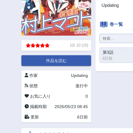
Updating
巻一覧
10
/
10
(
10
)
第3話
6日前
作品を読む
作家
Updating
状態
進行中
お気に入り
0
掲載時期
2026/05/23 08:45
更新
6日前