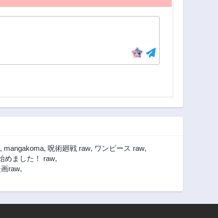
,
mangakoma
,
呪術廻戦 raw
,
ワンピース raw
,
めました！ raw
,
raw
,