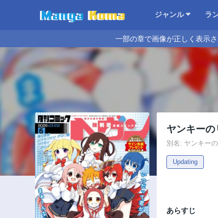
ジャンル
ラ
一部の章で画像が正しく表示さ
ヤンキーの
別名: ヤンキ
Updating
あらすじ