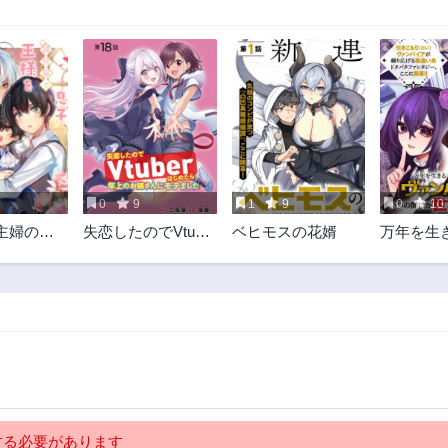
0
9
1
9
0
10
主婦の息
失恋したのでVtuber
ベヒモスの花婿
万年を生
界で王様
はじめたら年上の
主義ヴァ
する。
お姉さんにモテま
ア、いつ
した
世界最強
魔王軍四
たな始祖
ってんの
る必要があります