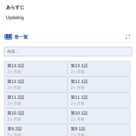
あらすじ
Updating
巻一覧
第13.2話
第13.1話
2ヶ月前
2ヶ月前
第12.2話
第12.1話
2ヶ月前
2ヶ月前
第11.2話
第11.1話
2ヶ月前
2ヶ月前
第10.2話
第10.1話
2ヶ月前
2ヶ月前
第9.2話
第9.1話
2ヶ月前
2ヶ月前