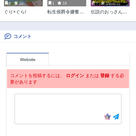
0
10
1
10
0
10
ぐり×ぐら!
転生侯爵令嬢奮闘
伝説のおっさん、
記 わたし
ダンジョン配信者
になる～世界最強
がセカンドライフ
で配信してみたら
コメント
即バズってＳ級の
弟子が増えた件～
Website
コメントを投稿するには、
ログイン
または
登録
する必
要があります