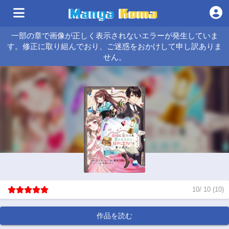
一部の章で画像が正しく表示されないエラーが発生していま
す。修正に取り組んでおり、ご迷惑をおかけして申し訳ありま
せん。
10
/
10
(
10
)
作品を読む