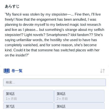
あらすじ
"My fiancé was stolen by my stepsister—... Fine then, I’ll live
freely! Now that the engagement has been annulled, I was
planning to devote myself to my beloved magic tool research
and live as I please... but something’s strange about my selfish
stepsister!? Light novels? Smartphones? Idol fandom?? She’s
saying unfamiliar words, the hostility she used to have has
completely vanished, and for some reason, she’s become
kind. Could it be that someone has switched places with her
on the inside!?"
巻一覧
第9話
第8話
1ヶ月前
2ヶ月前
第7話
第6話