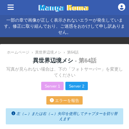
一部の章で画像が正しく表示されないエラーが発生していま
す。修正に取り組んでおり、ご迷惑をおかけして申し訳ありま
せん。
ホームページ
›
異世界辺境メシ
›
第64話
異世界辺境メシ
- 第64話
写真が見られない場合は、下の「フォトサーバー」を変更し
てください
Server 1
Server 2
エラーを報告
左（←）または右（→）矢印を使用してチャプターを切り替
えます