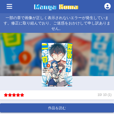
一部の章で画像が正しく表示されないエラーが発生していま
す。修正に取り組んでおり、ご迷惑をおかけして申し訳ありま
せん。
10
/
10
(
1
)
作品を読む