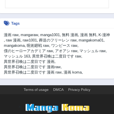
3ヶ月前
3ヶ月前
第61.3話
第61.2話
3ヶ月前
3ヶ月前
Tags
第61.1話
第60.3話
3ヶ月前
3ヶ月前
漫画 raw
,
mangaraw
,
manga1001
,
無料 漫画
,
漫画 無料
,
K-漫神
第60.2話
第60.1話
,
raw 漫画
,
raw1001
,
葬送のフリーレン raw
,
mangakoma01
,
3ヶ月前
3ヶ月前
mangakoma
,
呪術廻戦 raw
,
ワンピース raw
,
僕のヒーローアカデミア raw
,
アオアシ raw
,
マッシュル raw
,
第59.6話
第59.5話
マッシュル 163
,
異世界召喚は二度目です raw
,
3ヶ月前
3ヶ月前
異世界召喚は二度目です 漫画
,
第59.3話
第59.2話
異世界召喚は二度目です 漫画raw
,
3ヶ月前
3ヶ月前
異世界召喚は二度目です 漫画 raw
,
漫画 koma
,
第59.1話
第58.3話
3ヶ月前
3ヶ月前
Terms of usage
DMCA
Privacy Policy
第58.2話
第58.1話
3ヶ月前
3ヶ月前
第57.3話
第57.2話
>
3ヶ月前
3ヶ月前