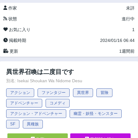
作家
未詳
状態
進行中
お気に入り
1
掲載時期
2024/01/16 06:44
更新
1週間前
異世界召喚は二度目です
別名: Isekai Shoukan Wa Nidome Desu
アクション
ファンタジー
異世界
冒険
アドベンチャー
コメディ
アクション・アドベンチャー
幽霊・妖怪・モンスター
SF
異種族