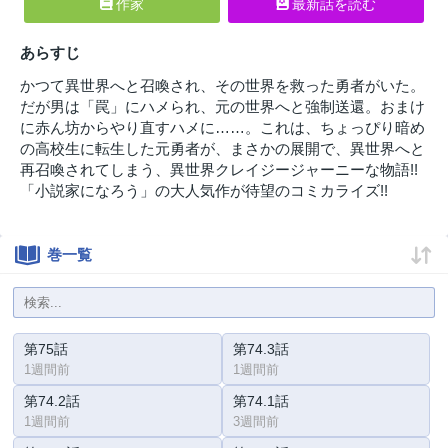
作家
最新話を読む
あらすじ
かつて異世界へと召喚され、その世界を救った勇者がいた。
だが男は「罠」にハメられ、元の世界へと強制送還。おまけ
に赤ん坊からやり直すハメに……。これは、ちょっぴり暗め
の高校生に転生した元勇者が、まさかの展開で、異世界へと
再召喚されてしまう、異世界クレイジージャーニーな物語!!
「小説家になろう」の大人気作が待望のコミカライズ!!
巻一覧
第75話
第74.3話
1週間前
1週間前
第74.2話
第74.1話
1週間前
3週間前