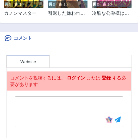
0
10
0
10
0
10
第67.3話
第67.2話
カノンマスター
引退した嫌われS
冷酷な公爵様は名
3ヶ月前
3ヶ月前
級冒険者はスロー
無しのお飾り妻が
第67.1話
第66.3話
ライフに浸りたい
お気に入り～悪女
3ヶ月前
3ヶ月前
のに! 気が付いたら
な姉の身代わりで
辺境が世界最強の
結婚したはずが、
コメント
第66.2話
第66.1話
村になっていまし
気がつくと溺愛さ
3ヶ月前
3ヶ月前
た
れていました～
第65.3話
第65.2話
Website
3ヶ月前
3ヶ月前
第65.1話
第64.3話
コメントを投稿するには、
ログイン
または
登録
する必
3ヶ月前
3ヶ月前
要があります
第64.2話
第64.1話
3ヶ月前
3ヶ月前
第63.3話
第63.2話
3ヶ月前
3ヶ月前
第63.1話
第62.3話
3ヶ月前
3ヶ月前
第62.2話
第62.1話