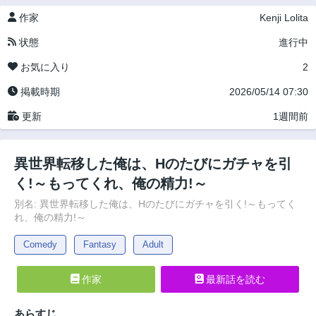
作家
Kenji Lolita
状態
進行中
お気に入り
2
掲載時期
2026/05/14 07:30
更新
1週間前
異世界転移した俺は、Hのたびにガチャを引
く!～もってくれ、俺の精力!～
別名: 異世界転移した俺は、Hのたびにガチャを引く!～もってく
れ、俺の精力!～
Comedy
Fantasy
Adult
作家
最新話を読む
あらすじ