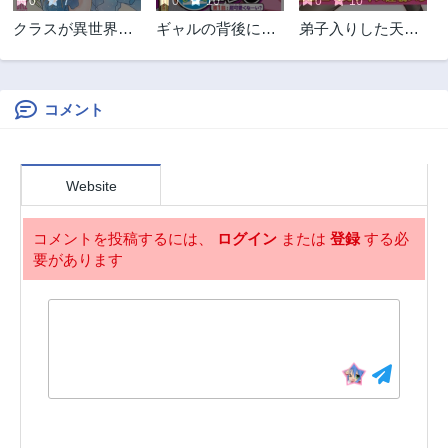
0
7
0
10
0
10
第3話
第2話
クラスが異世界召
ギャルの背後に霊
弟子入りした天才
3ヶ月前
3ヶ月前
喚されたなか俺だ
がいる
魔法使いが実は娘
第1話
け残ったんですが
だったんだけど、
3ヶ月前
どうしたらいい?
コメント
Website
コメントを投稿するには、
ログイン
または
登録
する必
要があります