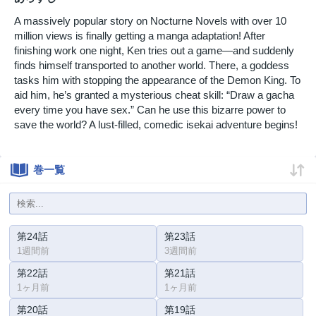
A massively popular story on Nocturne Novels with over 10
million views is finally getting a manga adaptation! After
finishing work one night, Ken tries out a game—and suddenly
finds himself transported to another world. There, a goddess
tasks him with stopping the appearance of the Demon King. To
aid him, he’s granted a mysterious cheat skill: “Draw a gacha
every time you have sex.” Can he use this bizarre power to
save the world? A lust-filled, comedic isekai adventure begins!
巻一覧
第24話
第23話
1週間前
3週間前
第22話
第21話
1ヶ月前
1ヶ月前
第20話
第19話