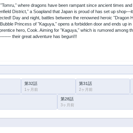
"Tomru," where dragons have been rampant since ancient times and th
nfield District," a Soapland that Japan is proud of has set up shop—
cted! Day and night, battles between the renowned heroic "Dragon Hu
 Bubble Princess of "Kaguya," opens a forbidden door and ends up in 
prentice hero, Cook. Aiming for "Kaguya," which is rumored among th
──── their great adventure has begun!!!
第32話
第31話
1ヶ月前
2ヶ月前
第28話
3ヶ月前