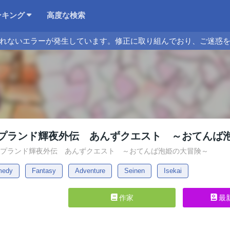
ンキング
高度な検索
れないエラーが発生しています。修正に取り組んでおり、ご迷惑
プランド輝夜外伝 あんずクエスト ～おてんば
ソープランド輝夜外伝 あんずクエスト ～おてんば泡姫の大冒険～
medy
Fantasy
Adventure
Seinen
Isekai
作家
最