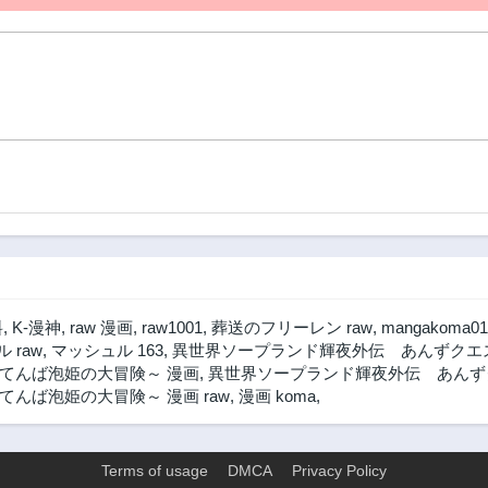
料
,
K-漫神
,
raw 漫画
,
raw1001
,
葬送のフリーレン raw
,
mangakoma01
 raw
,
マッシュル 163
,
異世界ソープランド輝夜外伝 あんずクエス
てんば泡姫の大冒険～ 漫画
,
異世界ソープランド輝夜外伝 あんずク
んば泡姫の大冒険～ 漫画 raw
,
漫画 koma
,
Terms of usage
DMCA
Privacy Policy