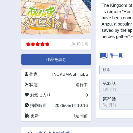
The Kingdom of 
its remote "Rose
have been conne
Anzu, a popular
saved by the ap
heroes gather" 
10
/
10
(
10
)
巻一覧
作品を読む
作家
INOKUMA Shinobu
第33話
状態
進行中
1週間前
お気に入り
0
第29話
3ヶ月前
掲載時期
2026/05/14 10:16
更新
1週間前