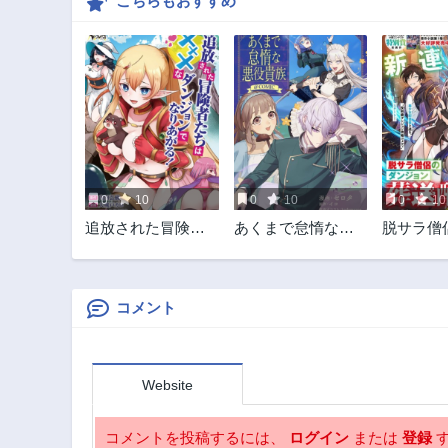
こちらもおすすめ
0
10
0
10
0
10
追放された冒険者
あくまで怠惰な悪
脱サラ僧
たちはなダンジョ
役貴族@COMIC
ジョン葬
ンでなりあがる!
コメント
Website
コメントを投稿するには、
ログイン
または
登録
す