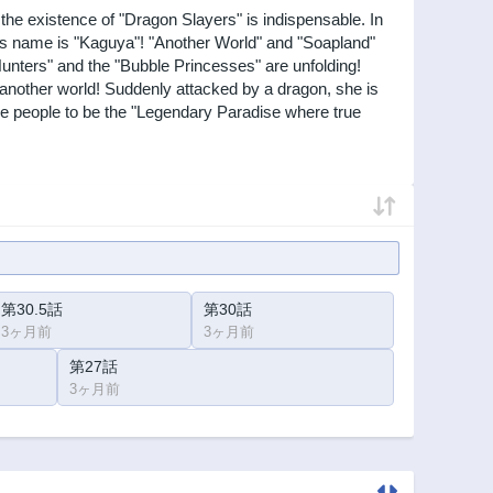
e existence of "Dragon Slayers" is indispensable. In
its name is "Kaguya"! "Another World" and "Soapland"
nters" and the "Bubble Princesses" are unfolding!
another world! Suddenly attacked by a dragon, she is
e people to be the "Legendary Paradise where true
第30.5話
第30話
3ヶ月前
3ヶ月前
第27話
3ヶ月前