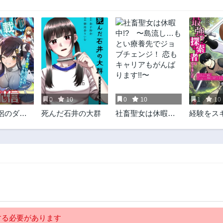
0
10
0
10
1
10
侶のダン
死んだ石井の大群
社畜聖女は休暇
経験をス
送配信
中!? 〜島流し…も
る万能な
とい療養先でジョ
に入れて
ブチェンジ！ 恋も
探索者に
キャリアもがんば
た〜JK
ります!!〜
ンジョン
り上がる
る必要があります