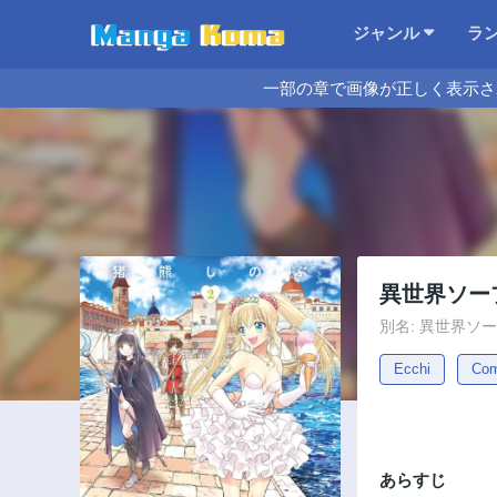
ジャンル
ラ
一部の章で画像が正しく表示さ
異世界ソー
別名: 異世界
Ecchi
Co
あらすじ