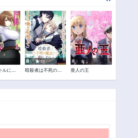
1
10
0
1
キルにす
暗殺者は不死の魔
亜人の王
能力を手
女を殺したい
、最強の
なりまし
と一緒にダ
探索で成
～