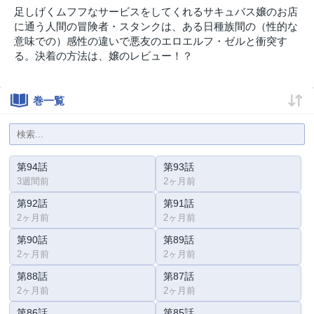
足しげくムフフなサービスをしてくれるサキュバス嬢のお店
に通う人間の冒険者・スタンクは、ある日種族間の（性的な
意味での）感性の違いで悪友のエロエルフ・ゼルと衝突す
る。決着の方法は、嬢のレビュー！？
巻一覧
第94話
第93話
3週間前
2ヶ月前
第92話
第91話
2ヶ月前
2ヶ月前
第90話
第89話
2ヶ月前
2ヶ月前
第88話
第87話
2ヶ月前
2ヶ月前
第86話
第85話