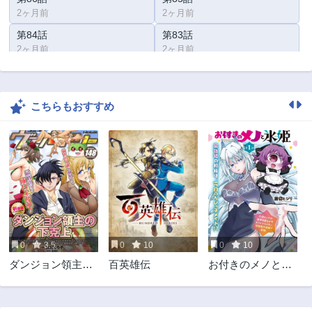
2ヶ月前
2ヶ月前
第84話
第83話
2ヶ月前
2ヶ月前
第82話
第81話
2ヶ月前
2ヶ月前
こちらもおすすめ
第80話
第79話
2ヶ月前
2ヶ月前
第78話
第77話
2ヶ月前
2年前
第76話
第75話
2年前
2年前
第74話
第73話
3年前
3年前
0
3.5
0
10
0
10
第72話
第71話
ダンジョン領主の
百英雄伝
お付きのメノと氷
3年前
3年前
下克上 ～いきな
姫
第70話
第69話
りド底辺ダンジョ
3年前
3年前
ンのマスターにさ