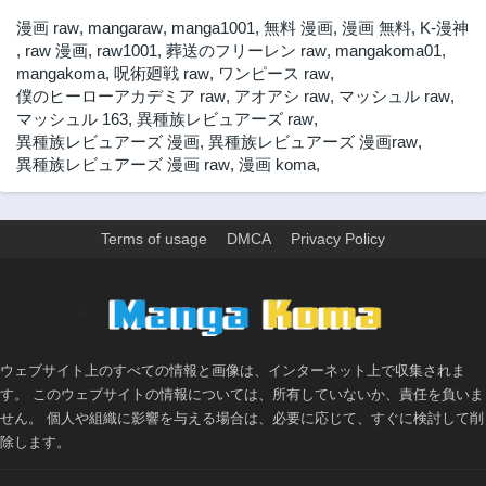
3年前
3年前
漫画 raw
,
mangaraw
,
manga1001
,
無料 漫画
,
漫画 無料
,
K-漫神
第48話
第47話
,
raw 漫画
,
raw1001
,
葬送のフリーレン raw
,
mangakoma01
,
3年前
3年前
mangakoma
,
呪術廻戦 raw
,
ワンピース raw
,
僕のヒーローアカデミア raw
,
アオアシ raw
,
マッシュル raw
,
第46話
第45話
マッシュル 163
,
異種族レビュアーズ raw
,
3年前
3年前
異種族レビュアーズ 漫画
,
異種族レビュアーズ 漫画raw
,
第44話
第43話
異種族レビュアーズ 漫画 raw
,
漫画 koma
,
3年前
3年前
第42話
第41話
3年前
3年前
Terms of usage
DMCA
Privacy Policy
第40話
第39話
3年前
3年前
>
第38話
第37話
3年前
3年前
ウェブサイト上のすべての情報と画像は、インターネット上で収集されま
第36話
第35話
す。 このウェブサイトの情報については、所有していないか、責任を負いま
3年前
3年前
せん。 個人や組織に影響を与える場合は、必要に応じて、すぐに検討して削
第34話
第33話
除します。
3年前
3年前