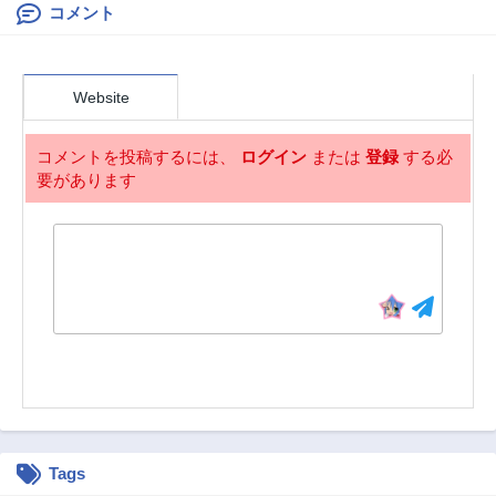
れたゲームデザイ
コメント
第68話
第67話
ナー、ブラック業
3年前
3年前
界を生き抜いた社
第66話
第65話
畜能力で運命を切
Website
り開く～
3年前
3年前
第64話
第63話
コメントを投稿するには、
ログイン
または
登録
する必
3年前
3年前
要があります
第62話
第61話
3年前
3年前
第60話
第59話
3年前
3年前
第58話
第57話
3年前
3年前
第56話
第55話
3年前
3年前
第54話
第53話
3年前
3年前
Tags
第50話
第49話