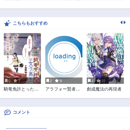
第65話
第64話
3ヶ月前
3ヶ月前
こちらもおすすめ
第63話
第62話
3ヶ月前
3ヶ月前
第61話
第60話
3ヶ月前
3ヶ月前
第59話
第58話
3ヶ月前
3ヶ月前
第57話
第56話
3ヶ月前
3ヶ月前
0
7
2
9
1
10
第55.2話
第55話
騎竜免許とった女
アラフォー賢者の
創成魔法の再現者
3ヶ月前
3ヶ月前
子高生
異世界生活日記 ～
第54話
第53話
気ままな異世界教
3ヶ月前
3ヶ月前
師ライフ～
コメント
第52話
第51話
3ヶ月前
3ヶ月前
第50話
第49話