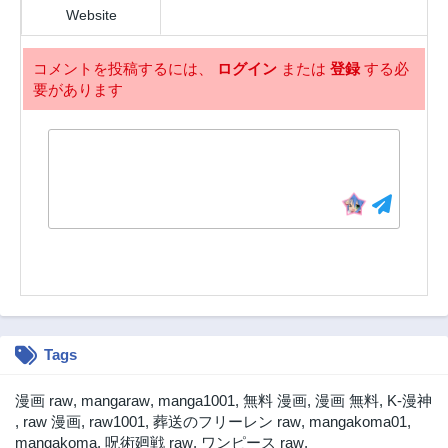
Website
3ヶ月前
3ヶ月前
第48話
第47話
コメントを投稿するには、
ログイン
または
登録
する必
3ヶ月前
3ヶ月前
要があります
第46話
第45話
3ヶ月前
3ヶ月前
第44話
第43話
3ヶ月前
3ヶ月前
第42話
第41話
3ヶ月前
3ヶ月前
第40話
第39話
3ヶ月前
3ヶ月前
第38話
第37話
3ヶ月前
3ヶ月前
Tags
第36話
第35話
3ヶ月前
3ヶ月前
漫画 raw
,
mangaraw
,
manga1001
,
無料 漫画
,
漫画 無料
,
K-漫神
第34話
第33話
,
raw 漫画
,
raw1001
,
葬送のフリーレン raw
,
mangakoma01
,
3ヶ月前
3ヶ月前
mangakoma
,
呪術廻戦 raw
,
ワンピース raw
,