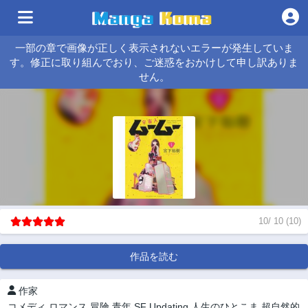
一部の章で画像が正しく表示されないエラーが発生していま
す。修正に取り組んでおり、ご迷惑をおかけして申し訳ありま
せん。
10
/
10
(
10
)
作品を読む
作家
コメディ
ロマンス
冒険
青年
SF
Updating
人生のひとこま
超自然的