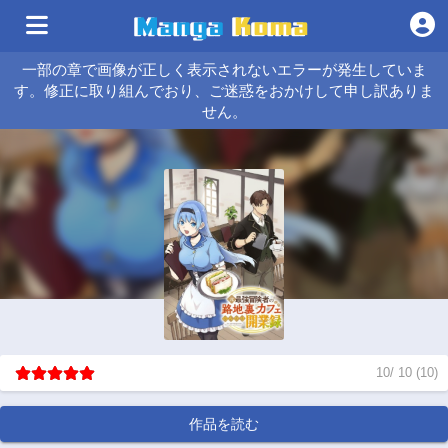
一部の章で画像が正しく表示されないエラーが発生していま
す。修正に取り組んでおり、ご迷惑をおかけして申し訳ありま
せん。
10
/
10
(
10
)
作品を読む