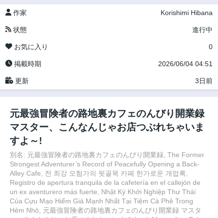
作家
Korishimi Hibana
状態
進行中
お気に入り
0
掲載時期
2026/06/04 04:51
更新
3日前
元最強冒険者の路地裏カフェのんびり開業録
マスター、こんなんじゃお店つぶれちゃいま
すよ～!
別名: 元最強冒険者の路地裏カフェのんびり開業録, The Former
Strongest Adventurer’s Record of Peacefully Opening a Back-
Alley Cafe, 전 최강 모험가의 뒷골목 카페 한가로운 개업록,
Registro de apertura tranquila de la cafetería en el callejón de
un ex aventurero más fuerte, Nhật Ký Khởi Nghiệp Thư Thái
Của Cựu Mạo Hiểm Giả Mạnh Nhất Tại Tiệm Cà Phê Trong
Hẻm Nhỏ, 元最強冒険者の路地裏カフェのんびり開業録 マスタ