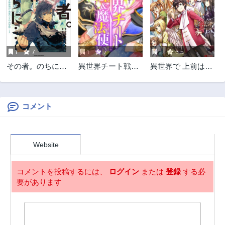
1
7
1
7
1
6.5
その者。のちに…
異世界チート戦士
異世界で 上前はね
＆魔法使い
て 生きていく~再
生魔法使いのゆる
ふわ人材派遣生活
~
コメント
Website
コメントを投稿するには、
ログイン
または
登録
する必
要があります