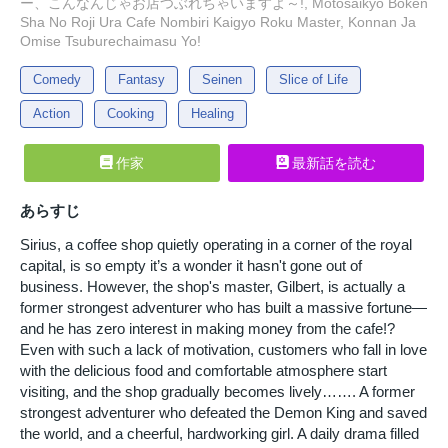
ー、こんなんじゃお店つぶれちゃいますよ～!, Motosaikyo Boken
Sha No Roji Ura Cafe Nombiri Kaigyo Roku Master, Konnan Ja
Omise Tsuburechaimasu Yo!
Comedy
Fantasy
Seinen
Slice of Life
Action
Cooking
Healing
作家
最新話を読む
あらすじ
Sirius, a coffee shop quietly operating in a corner of the royal
capital, is so empty it’s a wonder it hasn't gone out of
business. However, the shop's master, Gilbert, is actually a
former strongest adventurer who has built a massive fortune—
and he has zero interest in making money from the cafe!?
Even with such a lack of motivation, customers who fall in love
with the delicious food and comfortable atmosphere start
visiting, and the shop gradually becomes lively……. A former
strongest adventurer who defeated the Demon King and saved
the world, and a cheerful, hardworking girl. A daily drama filled