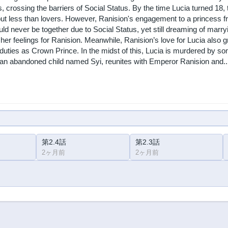
s, crossing the barriers of Social Status. By the time Lucia turned 18,
 but less than lovers. However, Ranision's engagement to a princess 
ould never be together due to Social Status, yet still dreaming of mar
f her feelings for Ranision. Meanwhile, Ranision’s love for Lucia als
s duties as Crown Prince. In the midst of this, Lucia is murdered 
 an abandoned child named Syi, reunites with Emperor Ranision and..
第2.4話
第2.3話
2ヶ月前
2ヶ月前