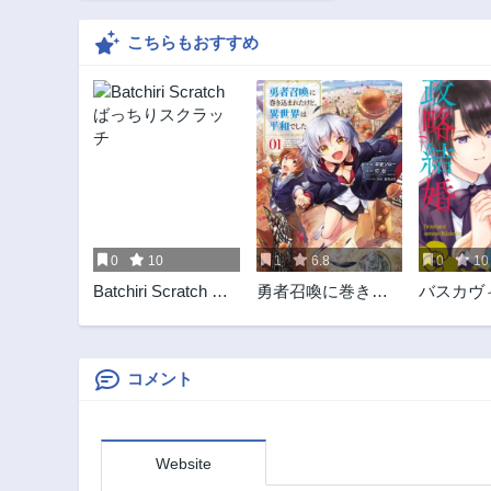
こちらもおすすめ
0
10
1
6.8
0
10
Batchiri Scratch ば
勇者召喚に巻き込
バスカヴ
っちりスクラッチ
まれたけど、異世
政略結婚
界は平和でした
コメント
Website