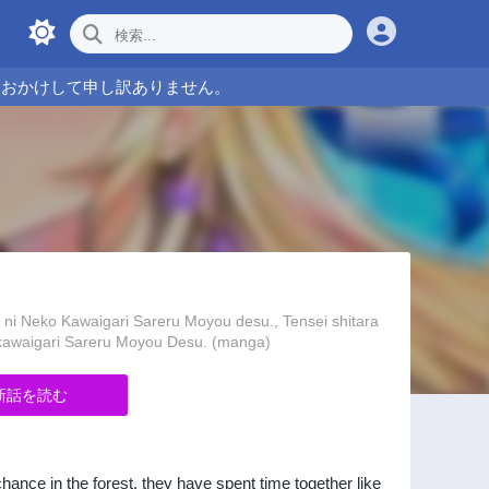
をおかけして申し訳ありません。
awaigari Sareru Moyou desu., Tensei shitara
kokawaigari Sareru Moyou Desu. (manga)
新話を読む
ance in the forest, they have spent time together like