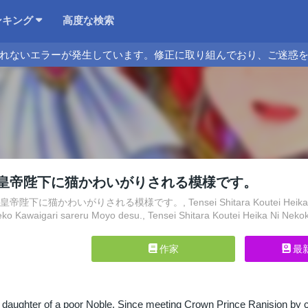
ンキング
高度な検索
れないエラーが発生しています。修正に取り組んでおり、ご迷惑
皇帝陛下に猫かわいがりされる模様です。
下に猫かわいがりされる模様です。, Tensei Shitara Koutei Heika ni Neko K
Neko Kawaigari sareru Moyo desu., Tensei Shitara Koutei Heika Ni Ne
作家
最
y daughter of a poor Noble. Since meeting Crown Prince Ranision by ch