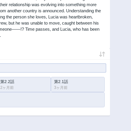
 their relationship was evolving into something more
from another country is announced. Understanding the
rying the person she loves, Lucia was heartbroken,
o grew, but he was unable to move, caught between his
by someone――!? Time passes, and Lucia, who has been
.
第2.2話
第2.1話
2ヶ月前
3ヶ月前