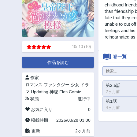
childhood friend
than friendship
fate that they c
unable to cut of
feelings and hi
reincarnated as
10
/
10
(
10
)
巻一覧
作品を読む
作家
ロマンス
ファンタジー
少女
ドラ
第2.5話
マ
Updating
神秘
Flos Comic
2ヶ月前
状態
進行中
第1話
4ヶ月前
お気に入り
0
掲載時期
2026/03/28 03:00
更新
2ヶ月前