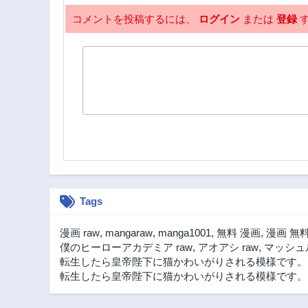
コメントを投稿するには、
ログイン
または
登録
す
Tags
漫画 raw
,
mangaraw
,
manga1001
,
無料 漫画
,
漫画 無
僕のヒーローアカデミア raw
,
アオアシ raw
,
マッシュル
転生したら皇帝陛下に猫かわいがりされる模様です。
転生したら皇帝陛下に猫かわいがりされる模様です。 漫