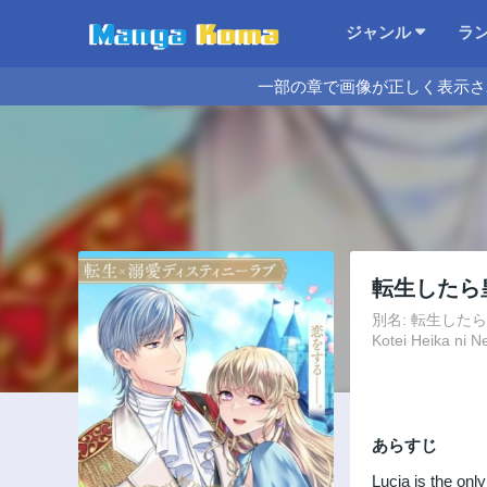
ジャンル
ラ
一部の章で画像が正しく表示さ
転生したら
別名: 転生したら皇帝陛
Kotei Heika ni 
あらすじ
Lucia is the onl