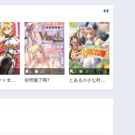
0
10
0
10
ート女騎
你劈腿了嗎?
とある小さな村の
前でだけ
チートな鍛冶屋さ
ん-夜船紡/著みつな
り都/イラスト