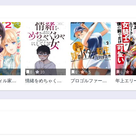
0
10
0
5.5
0
9
ィル家の
情緒をめちゃくち
プロゴルファーの
年上エリ
ゃにしてくる女
俺が妹のパターに
士が僕の
転生してしまった
可愛い
件