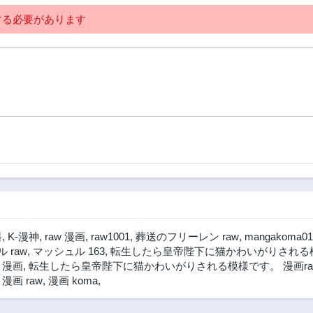
る必要があります
料
,
K-漫神
,
raw 漫画
,
raw1001
,
葬送のフリーレン raw
,
mangakoma01
 raw
,
マッシュル 163
,
転生したら皇帝陛下に猫かわいがりされる模
 漫画
,
転生したら皇帝陛下に猫かわいがりされる模様です。 漫画ra
画 raw
,
漫画 koma
,