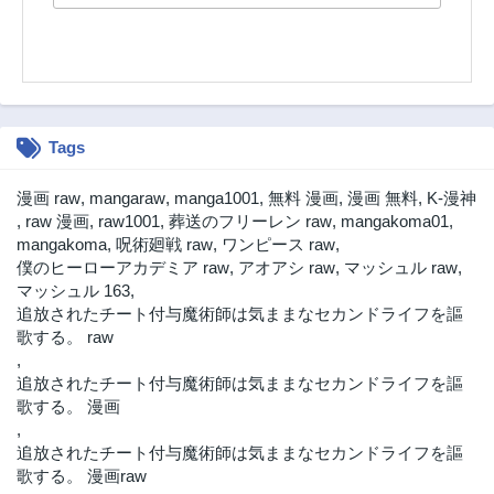
3ヶ月前
3ヶ月前
第53話
第52話
3ヶ月前
3ヶ月前
第51話
第50話
3ヶ月前
3ヶ月前
Tags
第49話
第48話
3ヶ月前
3ヶ月前
漫画 raw
,
mangaraw
,
manga1001
,
無料 漫画
,
漫画 無料
,
K-漫神
第47話
第46話
,
raw 漫画
,
raw1001
,
葬送のフリーレン raw
,
mangakoma01
,
3ヶ月前
3ヶ月前
mangakoma
,
呪術廻戦 raw
,
ワンピース raw
,
僕のヒーローアカデミア raw
,
アオアシ raw
,
マッシュル raw
,
第45話
第44話
マッシュル 163
,
2年前
2年前
追放されたチート付与魔術師は気ままなセカンドライフを謳
第43話
第42話
歌する。 raw
2年前
2年前
,
追放されたチート付与魔術師は気ままなセカンドライフを謳
第41話
第40話
歌する。 漫画
2年前
2年前
,
第39.5話
第39話
追放されたチート付与魔術師は気ままなセカンドライフを謳
3ヶ月前
2年前
歌する。 漫画raw