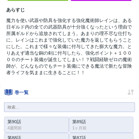
あらすじ
魔力を使い武器や防具を強化する強化魔術師レインは、ある
日ギルド内の全ての武器防具が十分強くなったという理由で
所属ギルドから追放されてしまう。あまりの理不尽な仕打ち
に、レインはこれまで強化していた魔力を返してもらうこと
にした。これまで様々な装備に付与してきた膨大な魔力。と
りあえず適当な銅の剣に付与したら、強化ポイント＋１００
００のチート装備が誕生してしまい！？戦闘経験ゼロの魔術
師が、どんなものでもチート装備にできる魔法で新たな冒険
者ライフを気ままに生きることに！！
巻一覧
第90話
第89話
4週間前
1ヶ月前
第88話
第87話