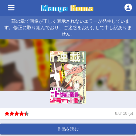
一部の章で画像が正しく表示されないエラーが発生していま
す。修正に取り組んでおり、ご迷惑をおかけして申し訳ありま
せん。
8.8
/
10
(
5
)
作品を読む