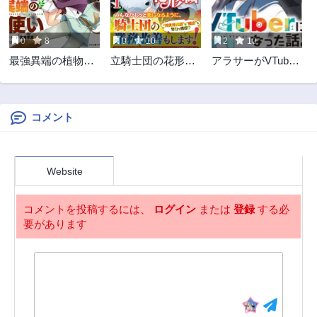
第71話
第70話
3ヶ月前
3ヶ月前
0
8
0
10
2
10
第69話
第68話
最強異端の植物使
立騎士団の花形職
アラサーがVTuber
3ヶ月前
3ヶ月前
い
～転移先で授かっ
になった話。
第67話
第66話
たのは、聖獣に愛
3ヶ月前
3ヶ月前
される規格外な魔
力と供給スキルで
コメント
第65話
第64話
した～
3ヶ月前
3ヶ月前
第63話
第62話
Website
3ヶ月前
3ヶ月前
第61話
第60話
コメントを投稿するには、
ログイン
または
登録
する必
3ヶ月前
3ヶ月前
要があります
第59話
第58話
3ヶ月前
3ヶ月前
第57話
第56話
3ヶ月前
3ヶ月前
第55話
第54話