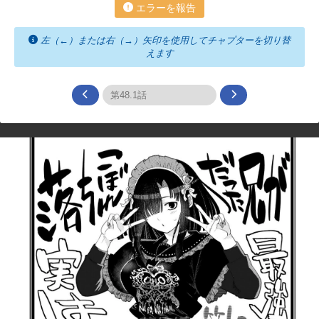
エラーを報告
左（←）または右（→）矢印を使用してチャプターを切り替
えます