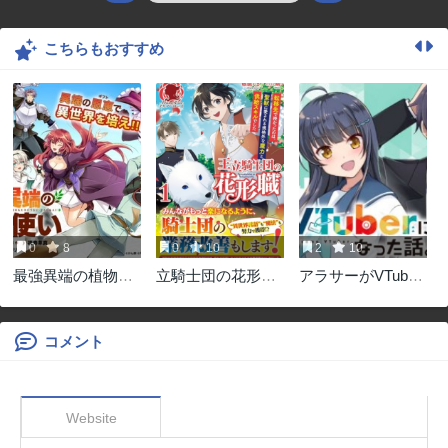
こちらもおすすめ
0
8
0
10
2
10
最強異端の植物使
立騎士団の花形職
アラサーがVTuber
い
～転移先で授かっ
になった話。
たのは、聖獣に愛
される規格外な魔
コメント
力と供給スキルで
した～
Website