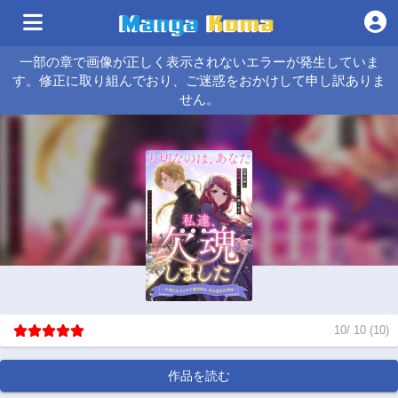
一部の章で画像が正しく表示されないエラーが発生していま
す。修正に取り組んでおり、ご迷惑をおかけして申し訳ありま
せん。
10
/
10
(
10
)
作品を読む