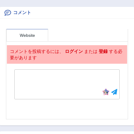
理を作ります!～追
強以外目指さねぇ
放令嬢の辺境カフ
~
ェは今日も大人気
コメント
～
Website
コメントを投稿するには、
ログイン
または
登録
する必
要があります