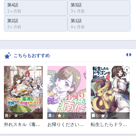
第4話
第3話
1ヶ月前
3ヶ月前
第2話
第1話
3ヶ月前
4ヶ月前
こちらもおすすめ
0
10
0
2
4
6
外れスキル《毒消
お帰りください、
転生したらドラゴ
し》で世界一の料
南條さん!
ンの卵だった~最