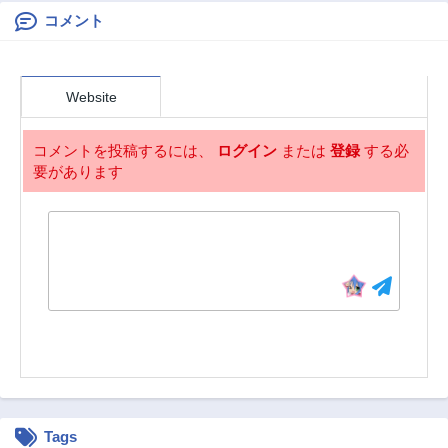
違っているんだ
が？～＠ＣＯＭＩ
コメント
第198話
第197話
Ｃ
8ヶ月前
9ヶ月前
第196話
第195話
Website
9ヶ月前
9ヶ月前
第194話
第193話
コメントを投稿するには、
ログイン
または
登録
する必
9ヶ月前
9ヶ月前
要があります
第192話
第191話
9ヶ月前
11ヶ月前
第190話
第189話
11ヶ月前
11ヶ月前
第188話
第187話
1年前
1年前
第186話
第185話
1年前
1年前
第184話
第183話
1年前
1年前
Tags
第182話
第181話