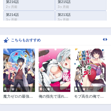
第216話
第215話
2ヶ月前
3ヶ月前
第214話
第213話
3ヶ月前
3ヶ月前
第212話
第211話
3ヶ月前
4ヶ月前
こちらもおすすめ
第210話
第209話
4ヶ月前
4ヶ月前
第208話
第207話
4ヶ月前
4ヶ月前
第206話
第205話
4ヶ月前
4ヶ月前
第204話
第203話
4ヶ月前
7ヶ月前
0
8
1
3
1
6
第202話
第201話
魔力ゼロの最強魔
俺の指先で濡れる
モブ高生の俺でも
7ヶ月前
7ヶ月前
術師～やはりお前
世界
冒険者になればリ
第200話
第199話
らの魔術理論は間
ア充になれますか?
8ヶ月前
8ヶ月前