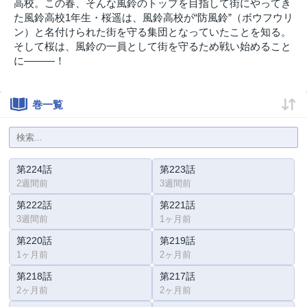
高校。この春、そんな風鈴のトップを目指して街にやってき
た風鈴高校1年生・桜遥は、風鈴高校が“防風鈴”（ボウフウリ
ン）と名付けられた街を守る集団となっていたことを知る。
そして桜は、風鈴の一員として街を守るため戦い始めること
に―――！
巻一覧
第224話
第223話
2週間前
3週間前
第222話
第221話
3週間前
1ヶ月前
第220話
第219話
1ヶ月前
2ヶ月前
第218話
第217話
2ヶ月前
2ヶ月前