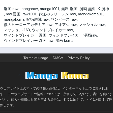
1年前
1年前
漫画 raw
,
mangaraw
,
manga1001
,
無料 漫画
,
漫画 無料
,
K-漫神
第180話
第179話
,
raw 漫画
,
raw1001
,
葬送のフリーレン raw
,
mangakoma01
,
1年前
1年前
mangakoma
,
呪術廻戦 raw
,
ワンピース raw
,
僕のヒーローアカデミア raw
,
アオアシ raw
,
マッシュル raw
,
第178話
第177話
マッシュル 163
,
ウィンドブレイカー raw
,
1年前
1年前
ウィンドブレイカー 漫画
,
ウィンドブレイカー 漫画raw
,
第176話
第175話
ウィンドブレイカー 漫画 raw
,
漫画 koma
,
1年前
1年前
第174話
第173話
1年前
1年前
Terms of usage
DMCA
Privacy Policy
第172話
第171話
1年前
1年前
>
第170話
第169話
1年前
1年前
ウェブサイト上のすべての情報と画像は、インターネット上で収集されま
第168話
第167話
す。 このウェブサイトの情報については、所有していないか、責任を負いま
1年前
1年前
せん。 個人や組織に影響を与える場合は、必要に応じて、すぐに検討して削
第166話
第165話
除します。
1年前
1年前