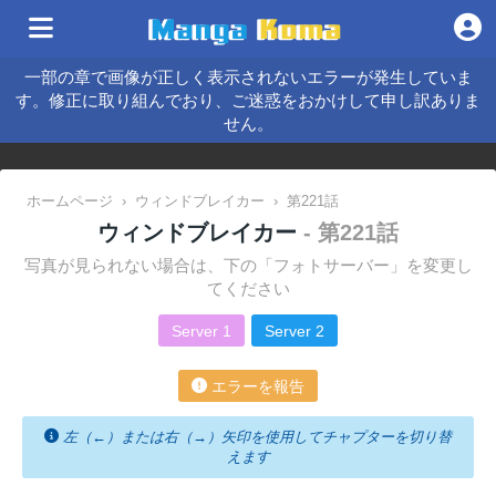
一部の章で画像が正しく表示されないエラーが発生していま
す。修正に取り組んでおり、ご迷惑をおかけして申し訳ありま
せん。
ホームページ
›
ウィンドブレイカー
›
第221話
ウィンドブレイカー
- 第221話
写真が見られない場合は、下の「フォトサーバー」を変更し
てください
Server 1
Server 2
エラーを報告
左（←）または右（→）矢印を使用してチャプターを切り替
えます