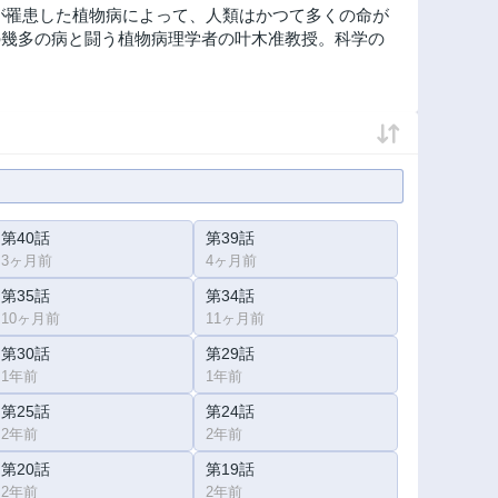
が罹患した植物病によって、人類はかつて多くの命が
の幾多の病と闘う植物病理学者の叶木准教授。科学の
第40話
第39話
3ヶ月前
4ヶ月前
第35話
第34話
10ヶ月前
11ヶ月前
第30話
第29話
1年前
1年前
第25話
第24話
2年前
2年前
第20話
第19話
2年前
2年前