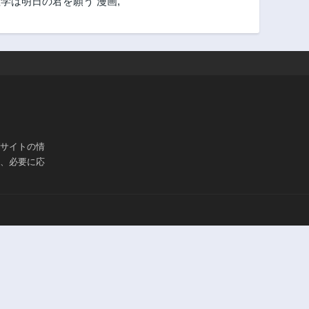
学は明日の君を願う 漫画
,
ブサイトの情
は、必要に応