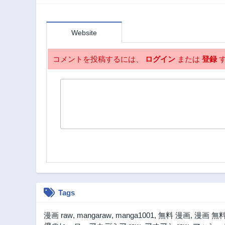
フラグを回避し
て、穏やかに生き
残ります！～
Website
コメントを投稿するには、
ログイン
または
登録
す
Tags
漫画 raw
,
mangaraw
,
manga1001
,
無料 漫画
,
漫画 無