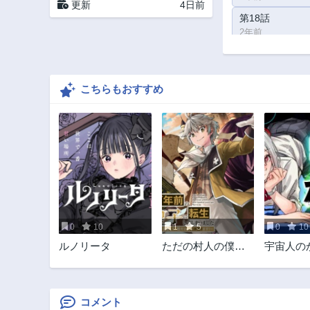
更新
4日前
第18話
2年前
第13話
2年前
こちらもおすすめ
第8話
2年前
第3話
2年前
0
10
1
5
0
10
ルノリータ
ただの村人の僕
宇宙人の
が、三百年前の暴
と
君皇子に転生して
しまいました ～
前世の知識で暗殺
コメント