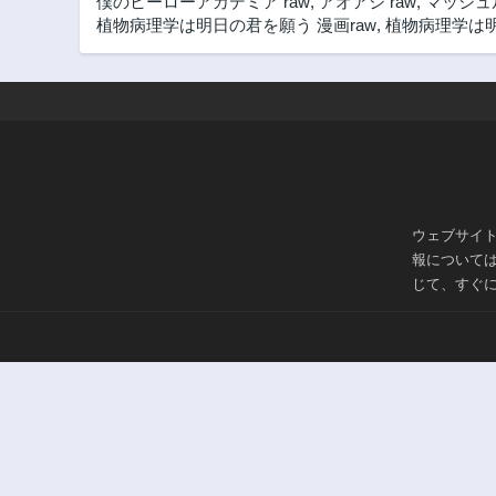
僕のヒーローアカデミア raw
,
アオアシ raw
,
マッシュル
植物病理学は明日の君を願う 漫画raw
,
植物病理学は明
ウェブサイ
報について
じて、すぐ