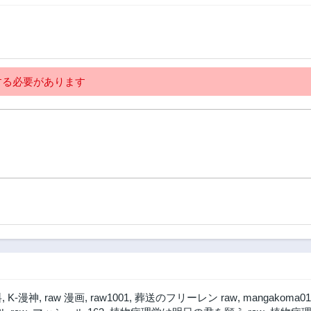
る必要があります
料
,
K-漫神
,
raw 漫画
,
raw1001
,
葬送のフリーレン raw
,
mangakoma01