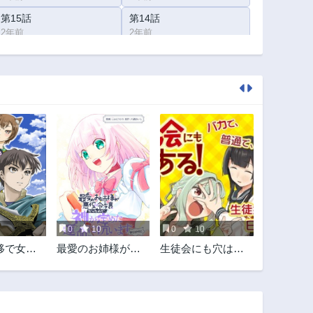
第15話
第14話
2年前
2年前
第10話
第9話
2年前
2年前
第5話
第4話
2年前
2年前
第1話
2年前
0
10
0
10
移で女神
最愛のお姉様が悪
生徒会にも穴はあ
福を!～い
役令嬢だったの
る！
ちの異能
で、神が定めた運
で結構で
命（シナリオ）に
MIC
抗います