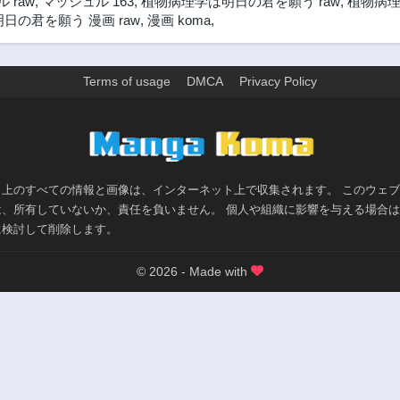
 raw
,
マッシュル 163
,
植物病理学は明日の君を願う raw
,
植物病理
日の君を願う 漫画 raw
,
漫画 koma
,
Terms of usage
DMCA
Privacy Policy
>
ト上のすべての情報と画像は、インターネット上で収集されます。 このウェ
は、所有していないか、責任を負いません。 個人や組織に影響を与える場合
に検討して削除します。
© 2026 - Made with